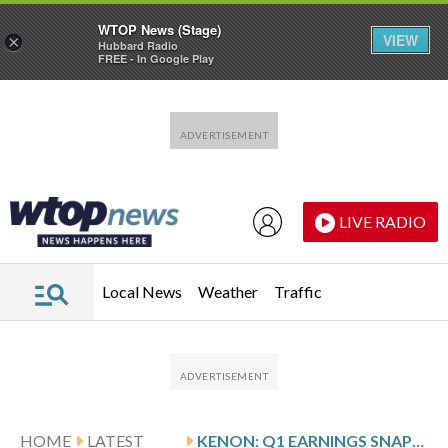
WTOP News (Stage)
VIEW
×
Hubbard Radio
FREE - In Google Play
Skip to main content
Skip to footer
LIVE RADIO
Local News
Weather
Traffic
HOME
LATEST
KENON: Q1 EARNINGS SNAPSHOT