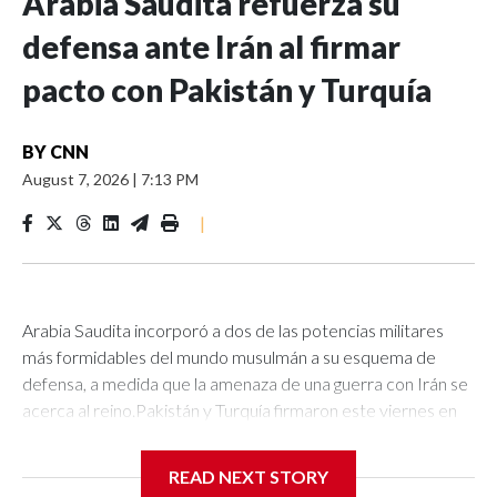
Arabia Saudita refuerza su
defensa ante Irán al firmar
pacto con Pakistán y Turquía
BY
CNN
August 7, 2026
|
7:13 PM
|
Arabia Saudita incorporó a dos de las potencias militares
más formidables del mundo musulmán a su esquema de
defensa, a medida que la amenaza de una guerra con Irán se
acerca al reino.Pakistán y Turquía firmaron este viernes en
La Meca un pacto de defensa mutua al estilo de la OTAN
con Arabia Saudita, lo que consolida sus antiguos vínculos de
READ NEXT STORY
seguridad en una alianza de defensa colectiva que estipula