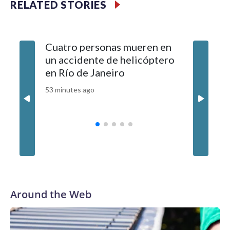
RELATED STORIES
Cuatro personas mueren en
¿Cómo e
un accidente de helicóptero
empleo p
en Río de Janeiro
gestión 
EE.UU.?
53 minutes ago
2 hours ag
Around the Web