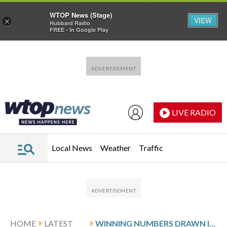
WTOP News (Stage)
VIEW
×
Hubbard Radio
FREE - In Google Play
Skip to main content
Skip to footer
LIVE RADIO
Local News
Weather
Traffic
HOME
LATEST
WINNING NUMBERS DRAWN IN MONDAY’S VIRGINIA PICK 4 EVENING