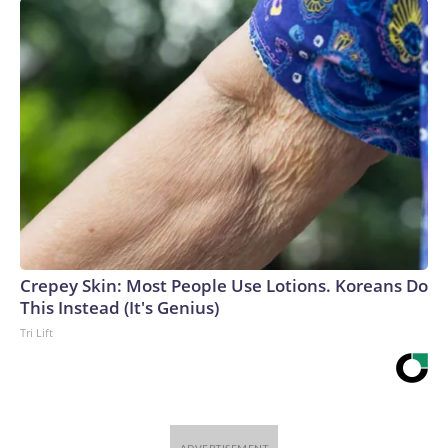
confinamiento demasiado rápido en la primavera de
2020.No todos estos ejemplos son comparables. Las
responsabilidades de Fauci eran diferentes a las de Trump, y
recaía más sobre él la obligación de acertar en la ciencia,
dada su experiencia. Además, defendió los confinamientos
mucho más tarde en la pandemia que Trump.Pero en la
medida en que la respuesta nacional al covid fue deficiente
hace seis años, parecería importante preguntar si las figuras
políticas encargadas de gestionarla también tuvieron algo
que ver.Si la vacuna fuera tan peligrosa, por ejemplo, sería
lógico que la gente estuviera examinando las decisiones de
Trump y otros en su primera administración al desarrollarla
Crepey Skin: Most People Use Lotions. Koreans Do
y aprobarla, además de solo a Fauci.Y si las primeras
This Instead (It's Genius)
recomendaciones sobre el covid están bajo la lupa, parece
Tri Lift
extraño ignorar las muchas contradicciones y declaraciones
falsas e incluso extrañas sobre el virus (¿recuerdan lo de la
lejía?) que provenían de Trump en un momento en que los
estadounidenses tomaban decisiones de vida o muerte
sobre qué debían hacer.Pero una revisión verdadera, amplia