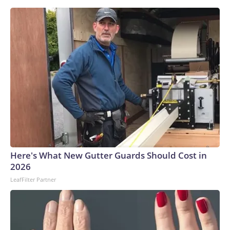
Nacional de Alergias y Enfermedades
Infecciosas.“Públicamente, Anthony Fauci promovió la
teoría de que el virus surgió de forma natural”, dijo el
republicano de Kentucky, “mientras que en privado era muy
consciente de una montaña de pruebas que sugerían que el
virus se originó en el laboratorio”.Pero si decir cosas
diferentes en privado y en público sobre el covid y no
prestar atención a las pruebas recibidas es una falta tan
grave, Paul podría querer echar un vistazo al historial de
Trump.En septiembre de 2020, Bob Woodward informó
que Trump había hecho prácticamente lo mismo al principio
de la pandemia. La cronología de CNN de esa época lo deja
claro.Trump le dijo a Woodward el 7 de febrero de 2020
Here's What New Gutter Guards Should Cost in
que el covid era “más mortal que incluso tus gripes más
2026
fuertes”. Pero más tarde ese mes, comparó el virus con la
LeafFilter Partner
gripe e incluso dijo que la gripe tenía una tasa de mortalidad
más alta, agregando que “el riesgo para el pueblo
estadounidense sigue siendo muy bajo”.Trump reconoció el
19 de marzo que había decidido minimizar el virus en sus