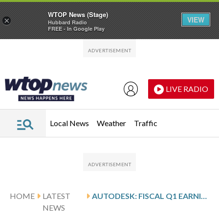
WTOP News (Stage)
VIEW
×
Hubbard Radio
FREE - In Google Play
Skip to main content
Skip to footer
LIVE RADIO
Local News
Weather
Traffic
HOME
LATEST
AUTODESK: FISCAL Q1 EARNINGS SNAPSHOT
NEWS