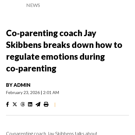
NEWS
Co‑parenting coach Jay
Skibbens breaks down how to
regulate emotions during
co‑parenting
BY
ADMIN
February 23, 2026
|
2:01 AM
|
Co‑parenting coach Jay Skibbens talks about