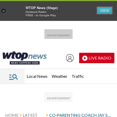
WTOP News (Stage)
VIEW
×
Hubbard Radio
FREE - In Google Play
Skip to main content
Skip to footer
LIVE RADIO
Local News
Weather
Traffic
HOME
LATEST
CO‑PARENTING COACH JAY SKIBBENS BREAKS DOWN HOW TO REGULATE EMOTIONS DURING CO‑PARENTING