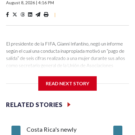
August 8, 2026
|
4:16 PM
|
El presidente de la FIFA, Gianni Infantino, negó un informe
según el cual una conducta inapropiada motivó un “pago de
salida” de seis cifras realizado a una mujer durante sus años
como secretario general de la Unión de Asociaciones
Europeas de Fútbol (UEFA, por sus siglas en inglés).La UEFA
confirmó el pago a la mujer y señaló que, aunque no era
READ NEXT STORY
irregular en ese momento, desde entonces las regulaciones
internas se han “endurecido”.El periódico británico The
Telegraph fue el primero en informar sobre las acusaciones
RELATED STORIES
de que la mujer recibió el pago debido a una relación
sentimental con el cuestionado máximo dirigente del fútbol
mundial.Infantino “niega rotundamente estas acusaciones;
Costa Rica's newly
Lahaina
son categóricamente falsas”, declaró un portavoz de la FIFA