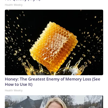
respetará el calendario previsto para las elecciones
Health Weekly
presidenciales, programadas para principios del próximo
año.La Confederación Africana de Fútbol, que depende más
del dinero que distribuye la FIFA que otras confederaciones
continentales, ha respaldado a Infantino.The-CNN-Wire™ &
© 2026 Cable News Network, Inc., a Warner Bros.
Discovery Company. All rights reserved.
Honey: The Greatest Enemy of Memory Loss (See
How to Use It)
Health Weekly