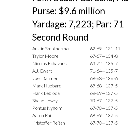
Purse: $9.6 million
Yardage: 7,223; Par: 71
Second Round
Austin Smotherman
62-69—131
-11
Taylor Moore
67-67—134
-8
Nicolas Echavarria
63-72—135
-7
A.J. Ewart
71-64—135
-7
Joel Dahmen
68-68—136
-6
Mark Hubbard
69-68—137
-5
Hank Lebioda
68-69—137
-5
Shane Lowry
70-67—137
-5
Pontus Nyholm
67-70—137
-5
Aaron Rai
68-69—137
-5
Kristoffer Reitan
67-70—137
-5