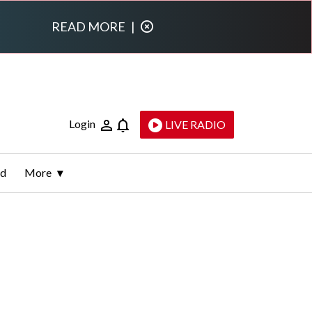
READ MORE
|
Login
LIVE RADIO
ld
More