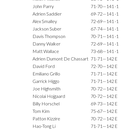
John Parry
71-70—141
-1
Adrien Saddier
69-72—141
-1
Alex Smalley
72-69—141
-1
Jackson Suber
67-74—141
-1
Davis Thompson
70-71—141
-1
Danny Walker
72-69—141
-1
Matt Wallace
73-68—141
-1
Adrien Dumont De Chassart
71-71—142
E
David Ford
72-70—142
E
Emiliano Grillo
71-71—142
E
Garrick Higgo
71-71—142
E
Joe Highsmith
70-72—142
E
Nicolai Hojgaard
70-72—142
E
Billy Horschel
69-73—142
E
Tom Kim
75-67—142
E
Patton Kizzire
70-72—142
E
Hao-Tong Li
71-71—142
E