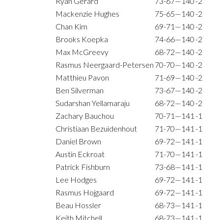
Ryan Gerard
73-67—140
-2
Mackenzie Hughes
75-65—140
-2
Chan Kim
69-71—140
-2
Brooks Koepka
74-66—140
-2
Max McGreevy
68-72—140
-2
Rasmus Neergaard-Petersen
70-70—140
-2
Matthieu Pavon
71-69—140
-2
Ben Silverman
73-67—140
-2
Sudarshan Yellamaraju
68-72—140
-2
Zachary Bauchou
70-71—141
-1
Christiaan Bezuidenhout
71-70—141
-1
Daniel Brown
69-72—141
-1
Austin Eckroat
71-70—141
-1
Patrick Fishburn
73-68—141
-1
Lee Hodges
69-72—141
-1
Rasmus Hojgaard
69-72—141
-1
Beau Hossler
68-73—141
-1
Keith Mitchell
68-73—141
-1