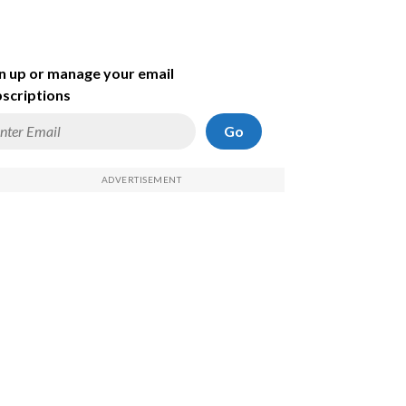
n up or manage your email
scriptions
Go