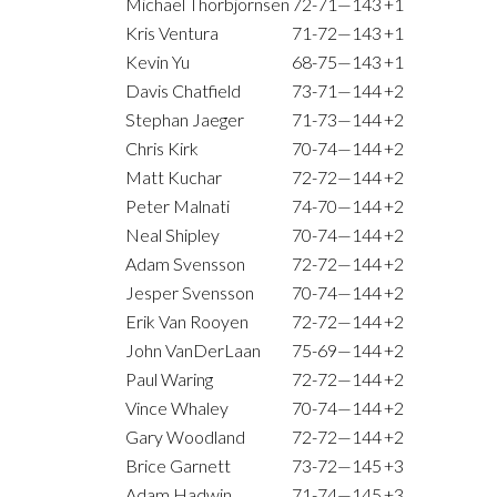
Michael Thorbjornsen
72-71—143
+1
Kris Ventura
71-72—143
+1
Kevin Yu
68-75—143
+1
Davis Chatfield
73-71—144
+2
Stephan Jaeger
71-73—144
+2
Chris Kirk
70-74—144
+2
Matt Kuchar
72-72—144
+2
Peter Malnati
74-70—144
+2
Neal Shipley
70-74—144
+2
Adam Svensson
72-72—144
+2
Jesper Svensson
70-74—144
+2
Erik Van Rooyen
72-72—144
+2
John VanDerLaan
75-69—144
+2
Paul Waring
72-72—144
+2
Vince Whaley
70-74—144
+2
Gary Woodland
72-72—144
+2
Brice Garnett
73-72—145
+3
Adam Hadwin
71-74—145
+3