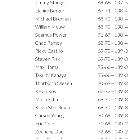
Jimmy Stanger
69-68—137
-5
Daniel Berger
67-71—138
-4
Michael Brennan
68-70—138
-4
William Mouw
68-70—138
-4
Seamus Power
71-67—138
-4
Chad Ramey
68-70—138
-4
Ricky Castillo
69-70—139
-3
Steven Fisk
69-70—139
-3
Max Homa
73-66—139
-3
Takumi Kanaya
73-66—139
-3
Thorbjorn Olesen
70-69—139
-3
Kevin Roy
67-72—139
-3
Matti Schmid
69-70—139
-3
Kevin Streelman
69-70—139
-3
Carson Young
70-69—139
-3
Eric Cole
71-69—140
-2
Zecheng Dou
72-68—140
-2