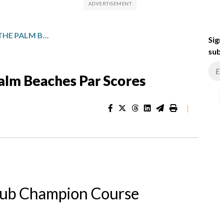
COGNIZANT CLASSIC IN THE PALM BEACHES PAR SCORES
Sig
sub
Palm Beaches Par Scores
|
lub Champion Course
.