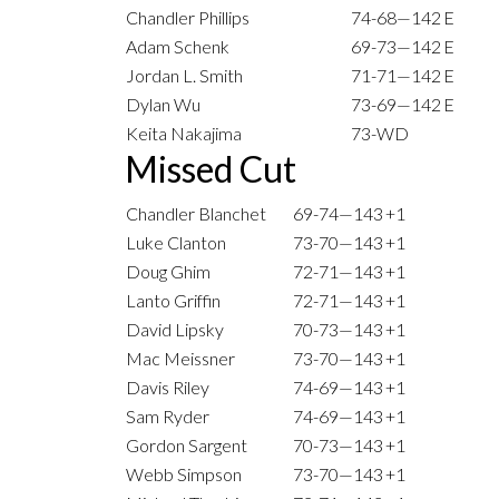
Chandler Phillips
74-68—142
E
Adam Schenk
69-73—142
E
Jordan L. Smith
71-71—142
E
Dylan Wu
73-69—142
E
Keita Nakajima
73-WD
Missed Cut
Chandler Blanchet
69-74—143
+1
Luke Clanton
73-70—143
+1
Doug Ghim
72-71—143
+1
Lanto Griffin
72-71—143
+1
David Lipsky
70-73—143
+1
Mac Meissner
73-70—143
+1
Davis Riley
74-69—143
+1
Sam Ryder
74-69—143
+1
Gordon Sargent
70-73—143
+1
Webb Simpson
73-70—143
+1