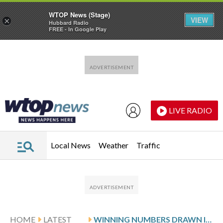
WTOP News (Stage)
VIEW
×
Hubbard Radio
FREE - In Google Play
Skip to main content
Skip to footer
LIVE RADIO
Local News
Weather
Traffic
HOME
LATEST
WINNING NUMBERS DRAWN IN WEDNESDAY’S VIRGINIA PICK 3 EVENING