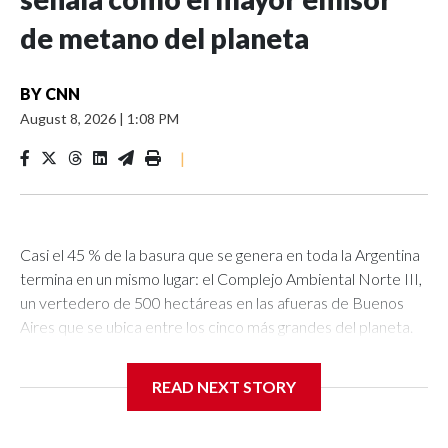
de metano del planeta
BY
CNN
August 8, 2026
|
1:08 PM
|
Casi el 45 % de la basura que se genera en toda la Argentina
termina en un mismo lugar: el Complejo Ambiental Norte III,
un vertedero de 500 hectáreas en las afueras de Buenos
Aires que se ubica entre los cinco más grandes del planeta.
Allí llegan cada mes unas 436.000 toneladas de desechos. Sin
embargo, el récord más polémico lo puso en relieve un
READ NEXT STORY
informe de la Universidad de California en Los Ángeles
(UCLA) al revelar que es también el relleno sanitario que
más metano libera en todo el mundo, un gas que explica en