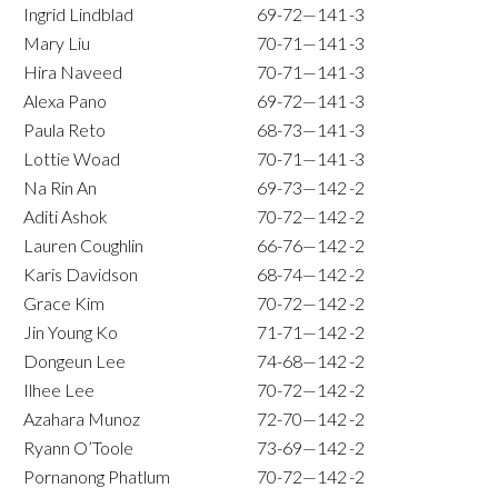
Ingrid Lindblad
69-72—141
-3
Mary Liu
70-71—141
-3
Hira Naveed
70-71—141
-3
Alexa Pano
69-72—141
-3
Paula Reto
68-73—141
-3
Lottie Woad
70-71—141
-3
Na Rin An
69-73—142
-2
Aditi Ashok
70-72—142
-2
Lauren Coughlin
66-76—142
-2
Karis Davidson
68-74—142
-2
Grace Kim
70-72—142
-2
Jin Young Ko
71-71—142
-2
Dongeun Lee
74-68—142
-2
Ilhee Lee
70-72—142
-2
Azahara Munoz
72-70—142
-2
Ryann O’Toole
73-69—142
-2
Pornanong Phatlum
70-72—142
-2