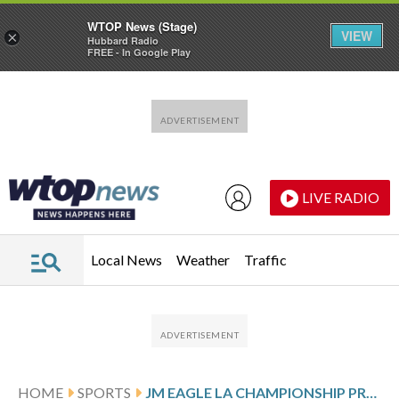
WTOP News (Stage)
VIEW
×
Hubbard Radio
FREE - In Google Play
Skip to main content
Skip to footer
LIVE RADIO
Local News
Weather
Traffic
HOME
SPORTS
JM EAGLE LA CHAMPIONSHIP PRESENTED BY PLASTPRO PAR SCORES