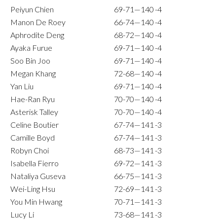
Peiyun Chien
69-71—140
-4
Manon De Roey
66-74—140
-4
Aphrodite Deng
68-72—140
-4
Ayaka Furue
69-71—140
-4
Soo Bin Joo
69-71—140
-4
Megan Khang
72-68—140
-4
Yan Liu
69-71—140
-4
Hae-Ran Ryu
70-70—140
-4
Asterisk Talley
70-70—140
-4
Celine Boutier
67-74—141
-3
Camille Boyd
67-74—141
-3
Robyn Choi
68-73—141
-3
Isabella Fierro
69-72—141
-3
Nataliya Guseva
66-75—141
-3
Wei-Ling Hsu
72-69—141
-3
You Min Hwang
70-71—141
-3
Lucy Li
73-68—141
-3