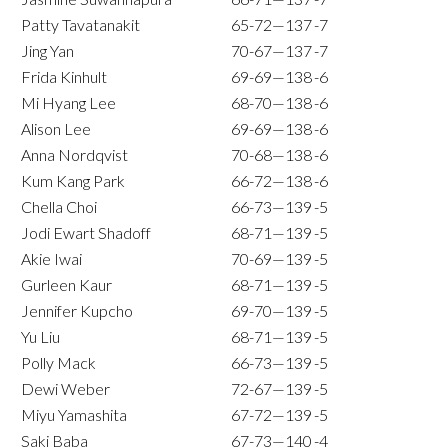
Patty Tavatanakit
65-72—137
-7
Jing Yan
70-67—137
-7
Frida Kinhult
69-69—138
-6
Mi Hyang Lee
68-70—138
-6
Alison Lee
69-69—138
-6
Anna Nordqvist
70-68—138
-6
Kum Kang Park
66-72—138
-6
Chella Choi
66-73—139
-5
Jodi Ewart Shadoff
68-71—139
-5
Akie Iwai
70-69—139
-5
Gurleen Kaur
68-71—139
-5
Jennifer Kupcho
69-70—139
-5
Yu Liu
68-71—139
-5
Polly Mack
66-73—139
-5
Dewi Weber
72-67—139
-5
Miyu Yamashita
67-72—139
-5
Saki Baba
67-73—140
-4