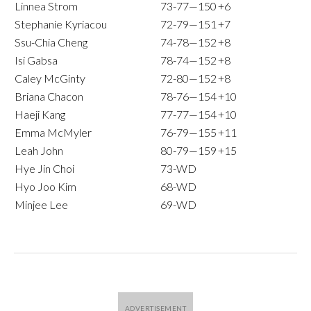
Linnea Strom
73-77—150
+6
Stephanie Kyriacou
72-79—151
+7
Ssu-Chia Cheng
74-78—152
+8
Isi Gabsa
78-74—152
+8
Caley McGinty
72-80—152
+8
Briana Chacon
78-76—154
+10
Haeji Kang
77-77—154
+10
Emma McMyler
76-79—155
+11
Leah John
80-79—159
+15
Hye Jin Choi
73-WD
Hyo Joo Kim
68-WD
Minjee Lee
69-WD