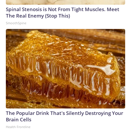
arrests on human-trafficking charges made during the World
Cup, and 61 adults and 13 minors rescued, according to the
Spinal Stenosis is Not From Tight Muscles. Meet
U.S. Department of Homeland Security.
The Real Enemy (Stop This)
SmoothSpine
The Popular Drink That's Silently Destroying Your
Brain Cells
Health Frontline