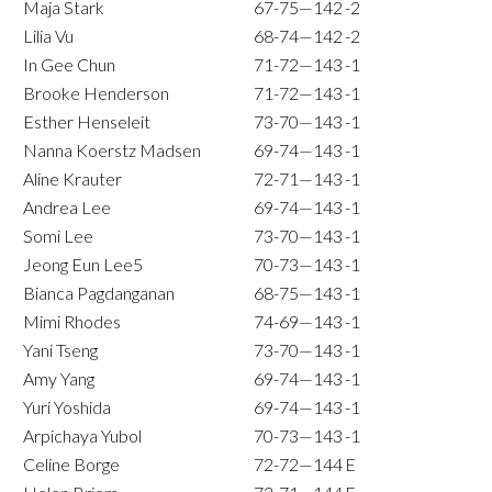
Maja Stark
67-75—142
-2
Lilia Vu
68-74—142
-2
In Gee Chun
71-72—143
-1
Brooke Henderson
71-72—143
-1
Esther Henseleit
73-70—143
-1
Nanna Koerstz Madsen
69-74—143
-1
Aline Krauter
72-71—143
-1
Andrea Lee
69-74—143
-1
Somi Lee
73-70—143
-1
Jeong Eun Lee5
70-73—143
-1
Bianca Pagdanganan
68-75—143
-1
Mimi Rhodes
74-69—143
-1
Yani Tseng
73-70—143
-1
Amy Yang
69-74—143
-1
Yuri Yoshida
69-74—143
-1
Arpichaya Yubol
70-73—143
-1
Celine Borge
72-72—144
E