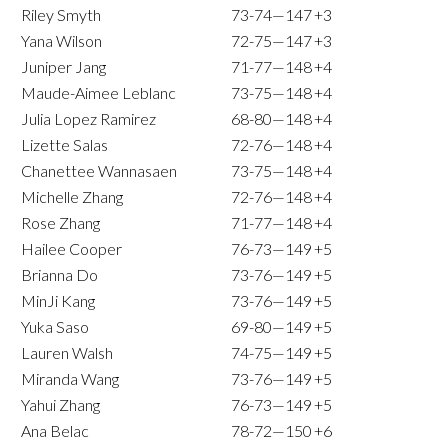
Riley Smyth
73-74—147
+3
Yana Wilson
72-75—147
+3
Juniper Jang
71-77—148
+4
Maude-Aimee Leblanc
73-75—148
+4
Julia Lopez Ramirez
68-80—148
+4
Lizette Salas
72-76—148
+4
Chanettee Wannasaen
73-75—148
+4
Michelle Zhang
72-76—148
+4
Rose Zhang
71-77—148
+4
Hailee Cooper
76-73—149
+5
Brianna Do
73-76—149
+5
MinJi Kang
73-76—149
+5
Yuka Saso
69-80—149
+5
Lauren Walsh
74-75—149
+5
Miranda Wang
73-76—149
+5
Yahui Zhang
76-73—149
+5
Ana Belac
78-72—150
+6