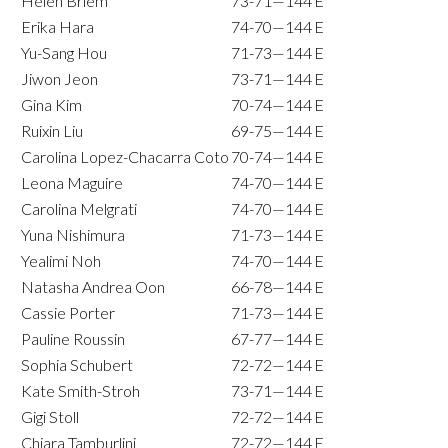
Helen Briem
73-71—144
E
Erika Hara
74-70—144
E
Yu-Sang Hou
71-73—144
E
Jiwon Jeon
73-71—144
E
Gina Kim
70-74—144
E
Ruixin Liu
69-75—144
E
Carolina Lopez-Chacarra Coto
70-74—144
E
Leona Maguire
74-70—144
E
Carolina Melgrati
74-70—144
E
Yuna Nishimura
71-73—144
E
Yealimi Noh
74-70—144
E
Natasha Andrea Oon
66-78—144
E
Cassie Porter
71-73—144
E
Pauline Roussin
67-77—144
E
Sophia Schubert
72-72—144
E
Kate Smith-Stroh
73-71—144
E
Gigi Stoll
72-72—144
E
Chiara Tamburlini
72-72—144
E