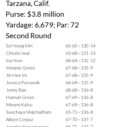
Tarzana, Calif.
Purse: $3.8 million
Yardage: 6,679; Par: 72
Second Round
Sei Young Kim
65-65—130
-14
Chisato Iwai
63-68—131
-13
Ina Yoon
68-64—132
-12
Melanie Green
67-68—135
-9
Jin Hee Im
67-68—135
-9
Jessica Porvasnik
66-69—135
-9
Jenny Bae
68-68—136
-8
Hannah Green
67-69—136
-8
Minami Katsu
67-69—136
-8
Suvichaya Vinijchaitham
65-71—136
-8
Allisen Corpuz
67-70—137
-7
Jasmine Suwannapura
66-71—137
-7