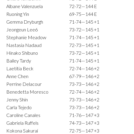
Albane Valenzuela
72-72—144
E
Ruoning Yin
69-75—144
E
Gemma Dryburgh
71-74—145
+1
Jeongeun Lee6
73-72—145
+1
Stephanie Meadow
71-74—145
+1
Nastasia Nadaud
72-73—145
+1
Hinako Shibuno
73-72—145
+1
Bailey Tardy
71-74—145
+1
Laetitia Beck
72-74—146
+2
Anne Chen
67-79—146
+2
Perrine Delacour
73-73—146
+2
Benedetta Moresco
72-74—146
+2
Jenny Shin
73-73—146
+2
Carla Tejedo
73-73—146
+2
Caroline Canales
71-76—147
+3
Gabriela Ruffels
74-73—147
+3
Kokona Sakurai
72-75—147
+3