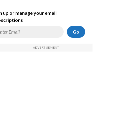
n up or manage your email
scriptions
Go