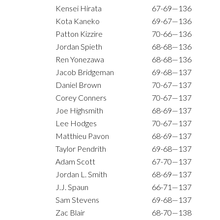
Kensei Hirata
67-69—136
Kota Kaneko
69-67—136
Patton Kizzire
70-66—136
Jordan Spieth
68-68—136
Ren Yonezawa
68-68—136
Jacob Bridgeman
69-68—137
Daniel Brown
70-67—137
Corey Conners
70-67—137
Joe Highsmith
68-69—137
Lee Hodges
70-67—137
Matthieu Pavon
68-69—137
Taylor Pendrith
69-68—137
Adam Scott
67-70—137
Jordan L. Smith
68-69—137
J.J. Spaun
66-71—137
Sam Stevens
69-68—137
Zac Blair
68-70—138