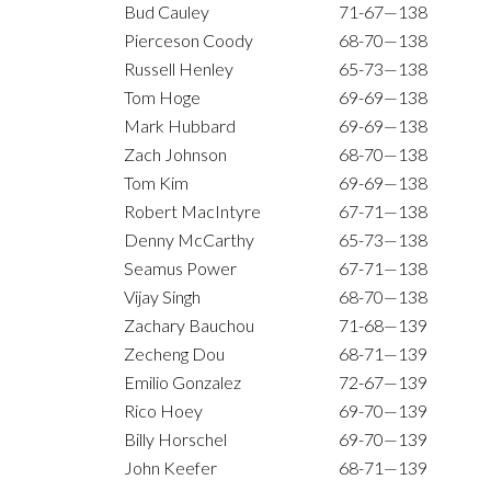
Bud Cauley
71-67—138
Pierceson Coody
68-70—138
Russell Henley
65-73—138
Tom Hoge
69-69—138
Mark Hubbard
69-69—138
Zach Johnson
68-70—138
Tom Kim
69-69—138
Robert MacIntyre
67-71—138
Denny McCarthy
65-73—138
Seamus Power
67-71—138
Vijay Singh
68-70—138
Zachary Bauchou
71-68—139
Zecheng Dou
68-71—139
Emilio Gonzalez
72-67—139
Rico Hoey
69-70—139
Billy Horschel
69-70—139
John Keefer
68-71—139