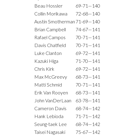
Beau Hossler
69-71—140
Collin Morikawa
72-68—140
Austin Smotherman
71-69—140
Brian Campbell
74-67—141
Rafael Campos
70-71—141
Davis Chatfield
70-71—141
Luke Clanton
69-72—141
Kazuki Higa
71-70—141
Chris Kirk
69-72—141
Max McGreevy
68-73—141
Matti Schmid
70-71—141
Erik Van Rooyen
68-73—141
John VanDerLaan
63-78—141
Cameron Davis
68-74—142
Hank Lebioda
71-71—142
Seung-taek Lee
68-74—142
Taisei Nagasaki
75-67—142