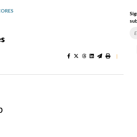
CORES
Sig
sub
es
|
b