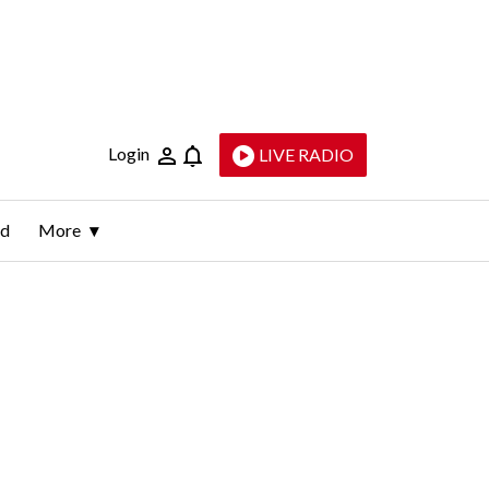
Login
LIVE RADIO
ld
More