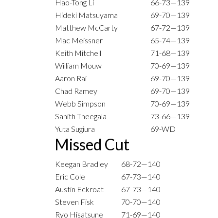
Hao-Tong Li
66-73—139
Hideki Matsuyama
69-70—139
Matthew McCarty
67-72—139
Mac Meissner
65-74—139
Keith Mitchell
71-68—139
William Mouw
70-69—139
Aaron Rai
69-70—139
Chad Ramey
69-70—139
Webb Simpson
70-69—139
Sahith Theegala
73-66—139
Yuta Sugiura
69-WD
Missed Cut
Keegan Bradley
68-72—140
Eric Cole
67-73—140
Austin Eckroat
67-73—140
Steven Fisk
70-70—140
Ryo Hisatsune
71-69—140