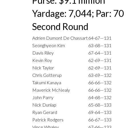
Purse: $9.1 million
Yardage: 7,044; Par: 70
Second Round
Adrien Dumont De Chassart
64-67—131
Seonghyeon Kim
63-68—131
Davis Riley
67-64—131
Kevin Roy
62-69—131
Nick Taylor
62-69—131
Chris Gotterup
63-69—132
Takumi Kanaya
66-66—132
Maverick McNealy
66-66—132
John Parry
64-68—132
Nick Dunlap
65-68—133
Ryan Gerard
69-64—133
Patrick Rodgers
66-67—133
Vince Whaley
67-66—133