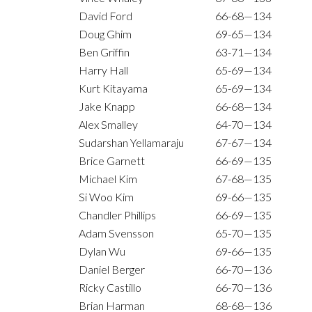
David Ford
66-68—134
Doug Ghim
69-65—134
Ben Griffin
63-71—134
Harry Hall
65-69—134
Kurt Kitayama
65-69—134
Jake Knapp
66-68—134
Alex Smalley
64-70—134
Sudarshan Yellamaraju
67-67—134
Brice Garnett
66-69—135
Michael Kim
67-68—135
Si Woo Kim
69-66—135
Chandler Phillips
66-69—135
Adam Svensson
65-70—135
Dylan Wu
69-66—135
Daniel Berger
66-70—136
Ricky Castillo
66-70—136
Brian Harman
68-68—136