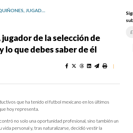
¿QUIÉN ES JULIÁN QUIÑONES, JUGADOR DE LA SELECCIÓN DE MÉXICO? CLUBES, NÚMEROS Y LO QUE DEBES SABER DE ÉL
Sig
sub
 jugador de la selección de
 lo que debes saber de él
|
uctivos que ha tenido el futbol mexicano en los últimos
 que hoy representa.
ntró no solo una oportunidad profesional, sino también un
 vida personal y, tras naturalizarse, decidió vestir la