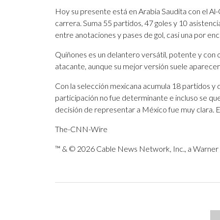
Hoy su presente está en Arabia Saudita con el A
carrera. Suma 55 partidos, 47 goles y 10 asistencia
entre anotaciones y pases de gol, casi una por en
Quiñones es un delantero versátil, potente y con
atacante, aunque su mejor versión suele aparecer 
Con la selección mexicana acumula 18 partidos y 
participación no fue determinante e incluso se qued
decisión de representar a México fue muy clara. El
The-CNN-Wire
™ & © 2026 Cable News Network, Inc., a Warner B