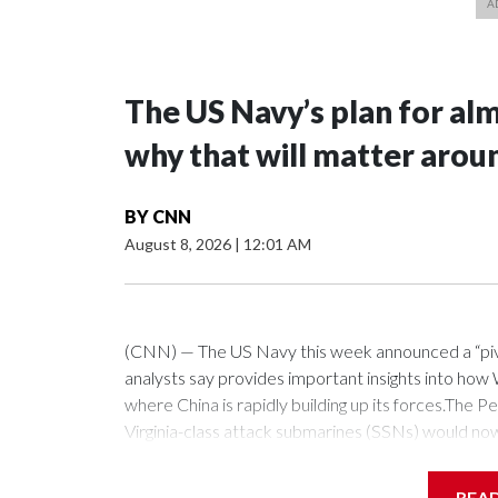
The US Navy’s plan for al
why that will matter arou
BY
CNN
August 8, 2026
|
12:01 AM
(CNN) — The US Navy this week announced a “pivota
analysts say provides important insights into how W
where China is rapidly building up its forces.Th
Virginia-class attack submarines (SSNs) would no
fitted with the Virginia Payload Module (VPM), an 
the 12 on current versions of these subs.Those ce
REA