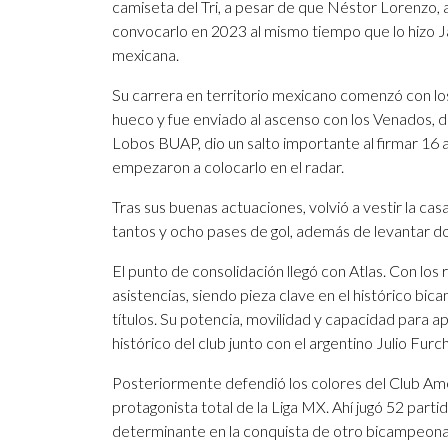
camiseta del Tri, a pesar de que Néstor Lorenzo, 
convocarlo en 2023 al mismo tiempo que lo hizo Ja
mexicana.
Su carrera en territorio mexicano comenzó con lo
hueco y fue enviado al ascenso con los Venados, d
Lobos BUAP, dio un salto importante al firmar 16 
empezaron a colocarlo en el radar.
Tras sus buenas actuaciones, volvió a vestir la ca
tantos y ocho pases de gol, además de levantar dos 
El punto de consolidación llegó con Atlas. Con los 
asistencias, siendo pieza clave en el histórico b
títulos. Su potencia, movilidad y capacidad para 
histórico del club junto con el argentino Julio Furch
Posteriormente defendió los colores del Club Am
protagonista total de la Liga MX. Ahí jugó 52 part
determinante en la conquista de otro bicampeona