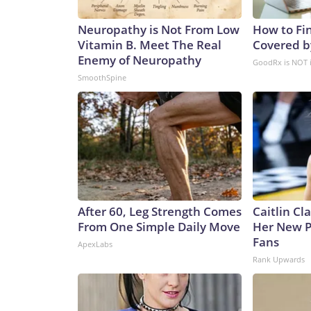
greater number of platforms has its advantages, sa
College, London.“They expand the number of platfo
Neuropathy is Not From Low
How to Fin
and as such opponents will have to contend with mo
Vitamin B. Meet The Real
Covered b
said.It’s a key point in any possible conflict over
Enemy of Neuropathy
GoodRx is NOT 
Communist Party claims as sovereign territory des
SmoothSpine
of an aggressive submarine-building program in re
International Institute for Strategic Studies, th
submarines over the past five years to the point wh
negate a sea-power advantage that has long belo
building surpassed that of the US in both numbers
55,500, says the report.In an attack sub configurat
has been rapidly building its missile forces, too
rocket force had boosted its missile supply by 50
After 60, Leg Strength Comes
Caitlin Cl
wants “to set the conditions for the invasion of T
From One Simple Daily Move
Her New P
non-profit national security group CNA and an expe
Fans
ApexLabs
shooting at ports, shooting at helicopter bases, sh
Rank Upwards
theoretically let you bring support to Taiwan.”“Th
out,” Eveleth said.This buildup comes at a time wh
significant depletion since President Donald Trump