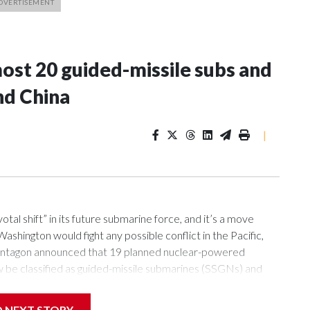
most 20 guided-missile subs and
nd China
|
l shift” in its future submarine force, and it’s a move
ashington would fight any possible conflict in the Pacific,
e Pentagon announced that 19 planned nuclear-powered
w be classified as guided-missile submarines (SSGNs) and
84-foot-long section which adds 28 missile-launch cells to
lls can be loaded with Tomahawk land-attack missiles as well
D NEXT STORY