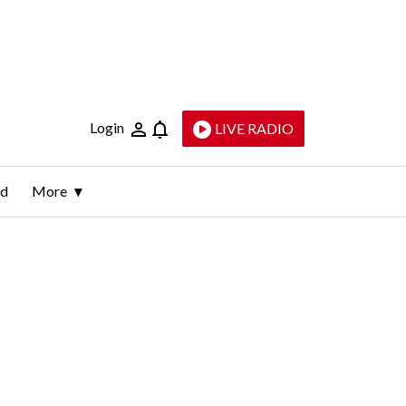
Login
LIVE RADIO
ld
More