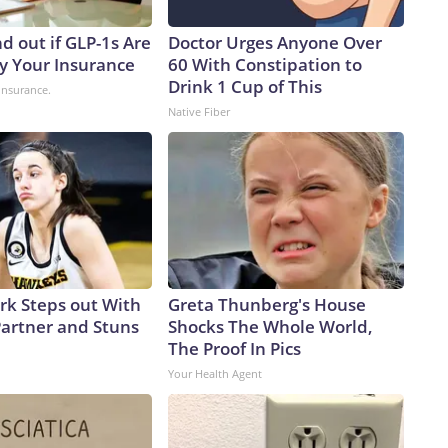
ys Alessio Patalano, professor of war and strategy at King’s
rms that can bring the fight deep into an enemy’s territory,
d out if GLP-1s Are
Doctor Urges Anyone Over
re assets they have to track, or at least try to,” Patalano
y Your Insurance
60 With Constipation to
 Taiwan, the democratically governed island that the Chinese
Drink 1 Cup of This
insurance.
pite never having controlled it.China has been in the midst
Native Fiber
cent years.According to a February report from the
e PLA Navy ramped up its production of nuclear-powered
ere it is launching subs faster than the US, threatening to
nged to Washington.From 2021 to 2025, China’s submarine
 of subs launched – 10 to 7 – and tonnage – 79,000 to
ion, that’s more hunters of US subs in regional waters.Beijing
.In December 2024, the Pentagon estimated that China’s
% in the preceding four years.The People’s Liberation Army
ark Steps out With
Greta Thunberg's House
aiwan,” Decker Eveleth, an associate research analyst at the
artner and Stuns
Shocks The Whole World,
rt on China’s missile forces, told CNN last year. “So that’s
The Proof In Pics
ooting at supply bases … shooting at anything that can
Your Health Agent
ey want to destroy things in theater and keep everything else
en the US military’s own munitions stockpiles have seen
’s decision to join Israel and bomb Iran.Close-in