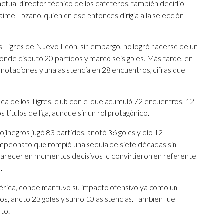
actual director técnico de los cafeteros, también decidió
ime Lozano, quien en ese entonces dirigía a la selección
s Tigres de Nuevo León, sin embargo, no logró hacerse de un
onde disputó 20 partidos y marcó seis goles. Más tarde, en
anotaciones y una asistencia en 28 encuentros, cifras que
saca de los Tigres, club con el que acumuló 72 encuentros, 12
títulos de liga, aunque sin un rol protagónico.
rojinegros jugó 83 partidos, anotó 36 goles y dio 12
icampeonato que rompió una sequía de siete décadas sin
aparecer en momentos decisivos lo convirtieron en referente
.
érica, donde mantuvo su impacto ofensivo ya como un
idos, anotó 23 goles y sumó 10 asistencias. También fue
to.