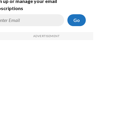
n up or manage your email
scriptions
Go