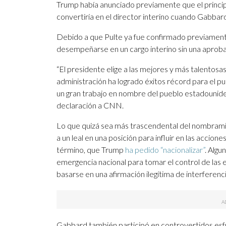
Trump había anunciado previamente que el principa
convertiría en el director interino cuando Gabbard 
Debido a que Pulte ya fue confirmado previamente
desempeñarse en un cargo interino sin una aproba
“El presidente elige a las mejores y más talentosa
administración ha logrado éxitos récord para el pu
un gran trabajo en nombre del pueblo estadounidens
declaración a CNN.
Lo que quizá sea más trascendental del nombrami
a un leal en una posición para influir en las accio
término, que Trump
ha pedido “nacionalizar”
. Algu
emergencia nacional para tomar el control de las
basarse en una afirmación ilegítima de interferenci
Gabbard también participó en controvertidos esfue