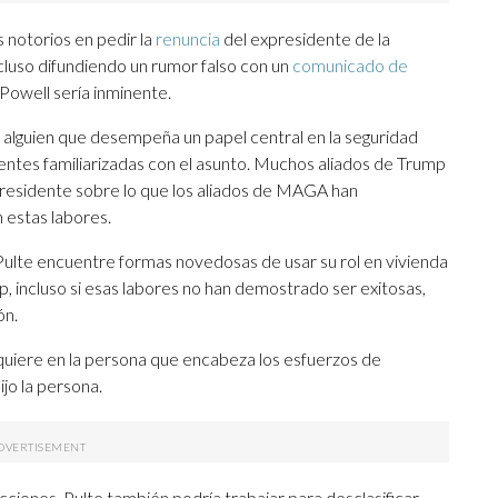
 notorios en pedir la
renuncia
del expresidente de la
luso difundiendo un rumor falso con un
comunicado de
Powell sería inminente.
o alguien que desempeña un papel central en la seguridad
entes familiarizadas con el asunto. Muchos aliados de Trump
residente sobre lo que los aliados de MAGA han
estas labores.
ulte encuentre formas novedosas de usar su rol en vivienda
, incluso si esas labores no han demostrado ser exitosas,
ón.
uiere en la persona que encabeza los esfuerzos de
dijo la persona.
cciones, Pulte también podría trabajar para desclasificar