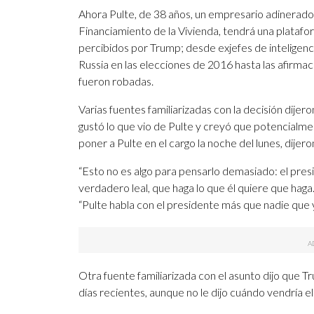
Ahora Pulte, de 38 años, un empresario adinerado
Financiamiento de la Vivienda, tendrá una plataf
percibidos por Trump; desde exjefes de inteligenc
Russia en las elecciones de 2016 hasta las afirm
fueron robadas.
Varias fuentes familiarizadas con la decisión dijer
gustó lo que vio de Pulte y creyó que potencialme
poner a Pulte en el cargo la noche del lunes, dijer
“Esto no es algo para pensarlo demasiado: el pres
verdadero leal, que haga lo que él quiere que haga.
“Pulte habla con el presidente más que nadie que 
Otra fuente familiarizada con el asunto dijo que
días recientes, aunque no le dijo cuándo vendría el