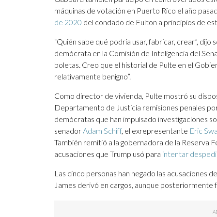
máquinas de votación en Puerto Rico el año pasado
de 2020
del condado de Fulton a principios de es
“Quién sabe qué podría usar, fabricar, crear”, dijo
demócrata en la Comisión de Inteligencia del Sen
boletas. Creo que el historial de Pulte en el Gob
relativamente benigno”.
Como director de vivienda, Pulte mostró su dispos
Departamento de Justicia remisiones penales por
demócratas que han impulsado investigaciones sobr
senador
Adam Schiff
, el exrepresentante
Eric Swa
También remitió a la gobernadora de la Reserva 
acusaciones que Trump usó para
intentar despedi
Las cinco personas han negado las acusaciones de f
James derivó en cargos, aunque posteriormente 