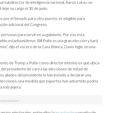
l subdirector de inteligencia nacional, Aaron Lukas, se
deje su cargo el 30 de junio.
 por el Senado para otro puesto, es elegible para
ción adicional del Congreso.
s personas para servir en su gabinete. Por eso esta
eblo estadounidense. Bill Pulte es una gran elección y hará
e”, dijo el vocero de la Casa Blanca, Davis Ingle, en una
ento de Trump a Pulte como director interino es que ubica
nes del presidente de cara a las elecciones de mitad de
nos aliados del presidente lo han instado a declarar una
 elecciones, una medida que expertos han advertido podría
a extranjera.
rzos electorales, entre ellos la
incautación
y prueba de