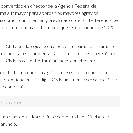
 convertido en director de la Agencia Federal de
orma aún mayor para abordar los mayores agravios
ia como John Brennan y la evaluación de la interferencia de
aciones infundadas de Trump de que las elecciones de 2020
on a CNN que la lógica de la elección fue simple: a Trump le
nte podría replicarlo en la DNI. Trump tomó su decisión de
on a CNN dos fuentes familiarizadas con el asunto.
idente Trump quería a alguien en ese puesto que sea un
 Eso lo tiene en Bill”, dijo a CNN una fuente cercana a Pulte.
yo conozca”.
 Trump planteó la idea de Pulte como DNI con Gabbard en
 anuncio.