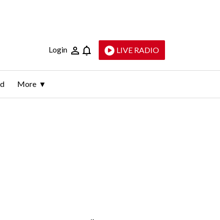
Login
LIVE RADIO
ld
More