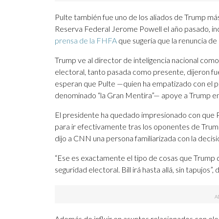
Pulte también fue uno de los aliados de Trump más
Reserva Federal Jerome Powell el año pasado, inc
prensa de la FHFA
que sugería que la renuncia de 
Trump ve al director de inteligencia nacional com
electoral, tanto pasada como presente, dijeron fu
esperan que Pulte —quien ha empatizado con el p
denominado “la Gran Mentira”— apoye a Trump en 
El presidente ha quedado impresionado con que P
para ir efectivamente tras los oponentes de Trump
dijo a CNN una persona familiarizada con la decisi
“Ese es exactamente el tipo de cosas que Trump q
seguridad electoral. Bill irá hasta allá, sin tapujos”, 
Además de influir en asuntos relacionados con ele