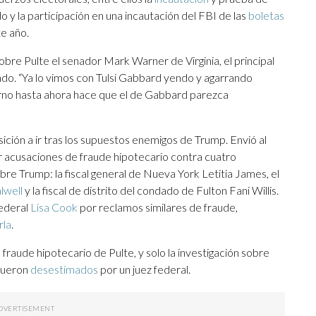
 y la participación en una incautación del FBI de las
boletas
te año.
 sobre Pulte el senador Mark Warner de Virginia, el principal
ado. “Ya lo vimos con Tulsi Gabbard yendo y agarrando
ierno hasta ahora hace que el de Gabbard parezca
ición a ir tras los supuestos enemigos de Trump. Envió al
 acusaciones de fraude hipotecario contra cuatro
e Trump: la fiscal general de Nueva York Letitia James, el
lwell
y la fiscal de distrito del condado de Fulton Fani Willis.
Federal
Lisa Cook
por reclamos similares de fraude,
rla
.
raude hipotecario de Pulte, y solo la investigación sobre
fueron
desestimados
por un juez federal.