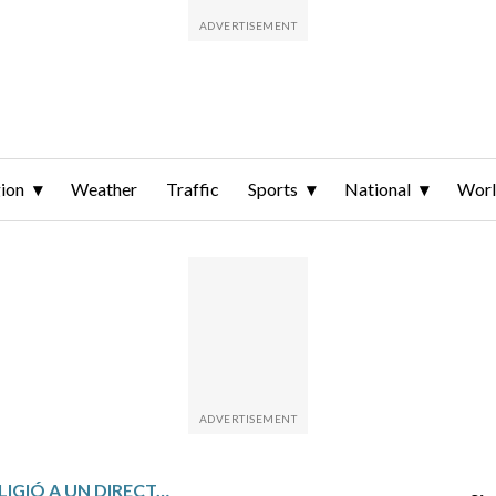
ion
Weather
Traffic
Sports
National
Wor
POR QUÉ TRUMP ELIGIÓ A UN DIRECTOR INTERINO DE INTELIGENCIA NACIONAL SIN EXPERIENCIA EN EL SECTOR