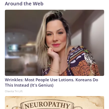
Republican said, “while privately he was well aware of a
Around the Web
mountain of evidence suggesting the virus originated in the
lab.”But if saying different things privately and publicly
about Covid and failing to heed the evidence you’ve
received is such a stark offense, Paul might want to have a
gander at Trump’s track record.Back in September 2020,
Bob Woodward reported that Trump had done much the
same thing early in the pandemic. CNN’s timeline from back
then lays it bare.Trump told Woodward on February 7,
2020, that Covid was “more deadly than even your
strenuous flus.” But later that month, he likened the virus to
the flu and even said the flu had a higher fatality rate, adding
that “the risk to the American people remains very
low.”Trump went on to acknowledge on March 19 that he
Wrinkles: Most People Use Lotions. Koreans Do
had decided to minimize the virus in his public comments.“I
This Instead (It's Genius)
wanted to always play it down,” he said. “I still like playing it
Olavita Tri Lift
down, because I don’t want to create a panic.”Woodward’s
book also detailed some massive warning signs Trump
received from his aides very early on, even as he would go on