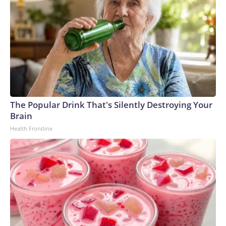
parecido.Si esa amenaza se materializara, devaluaría
enormemente cualquier Mundial, ya que seis de los 10
mejores equipos actuales, tanto del fútbol masculino como
femenino, no competirían en el torneo.FIFPRO, el sindicato
de jugadores, también ha declarado que la confianza en la
cúpula directiva de la FIFA “se rompió definitivamente”.No
obstante, la Conmebol —organismo rector del fútbol
sudamericano que se opuso a los planes— ha manifestado
que no apoyará la convocatoria de un congreso
The Popular Drink That's Silently Destroying Your
extraordinario para votar sobre el futuro de Infantino y que
Brain
respetará el calendario previsto para las elecciones
Health Frontline
presidenciales, programadas para principios del próximo
año.La Confederación Africana de Fútbol, que depende más
del dinero que distribuye la FIFA que otras confederaciones
continentales, ha respaldado a Infantino.The-CNN-Wire™ &
© 2026 Cable News Network, Inc., a Warner Bros.
Discovery Company. All rights reserved.