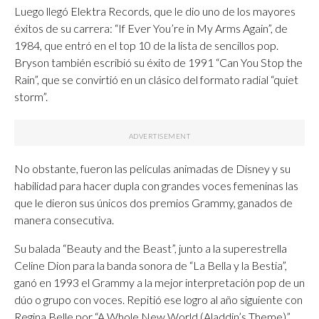
Luego llegó Elektra Records, que le dio uno de los mayores
éxitos de su carrera: “If Ever You’re in My Arms Again”, de
1984, que entró en el top 10 de la lista de sencillos pop.
Bryson también escribió su éxito de 1991 “Can You Stop the
Rain”, que se convirtió en un clásico del formato radial “quiet
storm”.
No obstante, fueron las películas animadas de Disney y su
habilidad para hacer dupla con grandes voces femeninas las
que le dieron sus únicos dos premios Grammy, ganados de
manera consecutiva.
Su balada “Beauty and the Beast”, junto a la superestrella
Celine Dion para la banda sonora de “La Bella y la Bestia”,
ganó en 1993 el Grammy a la mejor interpretación pop de un
dúo o grupo con voces. Repitió ese logro al año siguiente con
Regina Belle por “A Whole New World (Aladdin’s Theme)”,