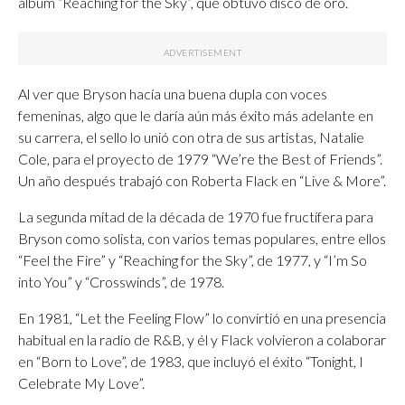
álbum “Reaching for the Sky”, que obtuvo disco de oro.
Al ver que Bryson hacía una buena dupla con voces
femeninas, algo que le daría aún más éxito más adelante en
su carrera, el sello lo unió con otra de sus artistas, Natalie
Cole, para el proyecto de 1979 “We’re the Best of Friends”.
Un año después trabajó con Roberta Flack en “Live & More”.
La segunda mitad de la década de 1970 fue fructífera para
Bryson como solista, con varios temas populares, entre ellos
“Feel the Fire” y “Reaching for the Sky”, de 1977, y “I’m So
into You” y “Crosswinds”, de 1978.
En 1981, “Let the Feeling Flow” lo convirtió en una presencia
habitual en la radio de R&B, y él y Flack volvieron a colaborar
en “Born to Love”, de 1983, que incluyó el éxito “Tonight, I
Celebrate My Love”.