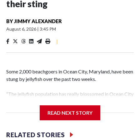
their sting
BY
JIMMY ALEXANDER
August 6, 2026
|
3:45 PM
|
Some 2,000 beachgoers in Ocean City, Maryland, have been
stung by jellyfish over the past two weeks.
“The jellyfish population has really blossomed in Ocean City
compared to the last couple of years,” Capt. Butch Arbin of
the Ocean City Beach Patrol told WTOP.
READ NEXT STORY
“There’s a lot of things that determine how bad it’s going to
be,” Arbin said. “How much rain there’s been in the spring.
RELATED STORIES
The amount of wave action and temperature of the water.”