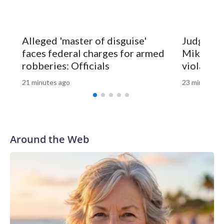
Offshore buoys showed water temperatures around 77
degrees on Wednesday, which is much warmer than normal
Alleged 'master of disguise'
Judge fin
for this time of the summer.
faces federal charges for armed
Mike Lind
robberies: Officials
violated
21 minutes ago
23 minutes a
Around the Web