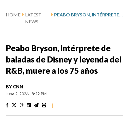
HOME
LATEST
PEABO BRYSON, INTÉRPRETE DE BALADAS DE DISNEY Y LEYENDA DEL R&B, MUERE A LOS 75 AÑOS
NEWS
Peabo Bryson, intérprete de
baladas de Disney y leyenda del
R&B, muere a los 75 años
BY
CNN
June 2, 2026
|
8:22 PM
|