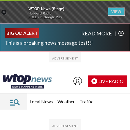
WTOP News (Stage)
VIEW
×
Hubbard Radio
FREE - In Google Play
Skip to main content
Skip to footer
BIG OL' ALERT
READ MORE
|
This is a breaking news message test!!!
LIVE RADIO
Local News
Weather
Traffic