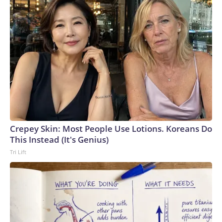
Russian government and has requested his release on
humanitarian grounds."The spokesperson said the White
House was "deeply concerned about Robert Gilman's health
and continued detention in Russia," adding that it "will
continue to track" his case closely. Reuters was first to
report on Gilman's status.U.S. Marine veteran Robert
Gilman at a court hearing in Voronezh, Russia, on April 6,
2026.
Crepey Skin: Most People Use Lotions. Koreans Do
Vladimir Lavrov / REUTERS
This Instead (It's Genius)
Tri Lift
Gilman's case comes as the Trump administration weighs
whether to try to restart negotiations with Moscow over
the war in Ukraine. Those efforts have slowed in recent
weeks as the administration has focused on the escalating
conflict with Iran and broader Middle East tensions.The
Trump administration previously secured the release of