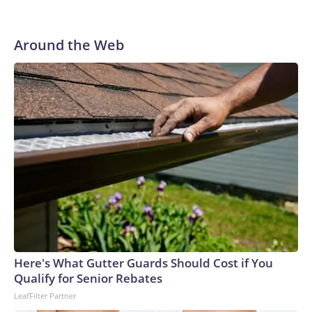
said, and then flew to Christchurch, New Zealand, where the
patient was treated.No details about the patient have been
provided, and Health New Zealand would not disclose
Around the Web
information without family approval. Skytraders declined to
comment on the patient, saying only that they are now
“recovering well.”The US Antarctic Program did not
immediately reply to CNN’s request for details.“Every
Antarctic mission demands absolute precision, but winter
operations raise the complexity significantly,” Captain Al
Wallach, the main pilot on the flight, said in a statement.
“The conditions we encountered were right on the edge of
even the most specialized aircraft capability.”Louise
Robertson, the co-pilot of the successful mission, told CNN
that even during the summer months, missions to Antarctica
are no easy feat.“Most of the runways are just compacted
snow, which means that there’s groomers that come out and
Here's What Gutter Guards Should Cost if You
prepare the runway to make sure it’s got enough friction for
Qualify for Senior Rebates
the aircraft to be able to stop, and then also that the surface
LeafFilter Partner
is smooth and clear,” Robertson said.During the flight, crews