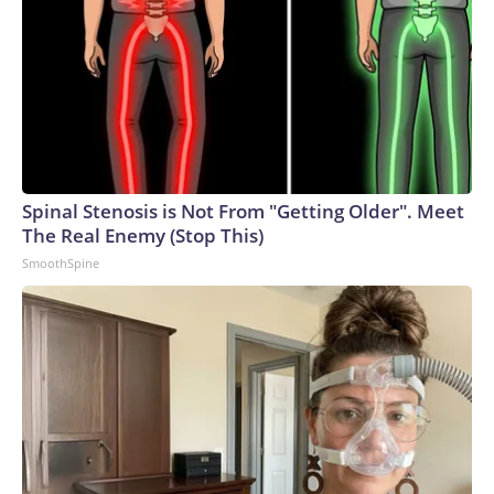
international teams.The-CNN-Wire™ & © 2026 Cable
News Network, Inc., a Warner Bros. Discovery Company.
All rights reserved.
Spinal Stenosis is Not From "Getting Older". Meet
The Real Enemy (Stop This)
SmoothSpine