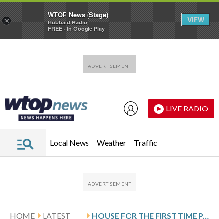
WTOP News (Stage)
VIEW
×
Hubbard Radio
FREE - In Google Play
Skip to main content
Skip to footer
LIVE RADIO
Local News
Weather
Traffic
HOME
LATEST
HOUSE FOR THE FIRST TIME PASSES RESOLUTION TO HALT MILITARY ACTION AGAINST IRAN IN REBUKE OF TRUMP’S WAR