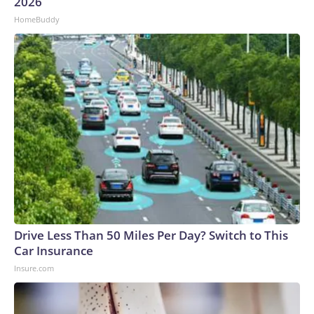
2026
noviembre.The-CNN-Wire™ & © 2026 Cable News
HomeBuddy
Network, Inc., a Warner Bros. Discovery Company. All rights
reserved.
Drive Less Than 50 Miles Per Day? Switch to This
Car Insurance
Insure.com