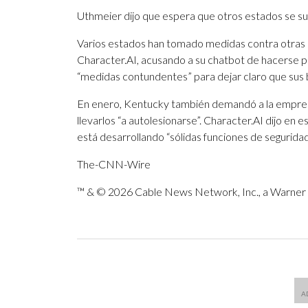
Uthmeier dijo que espera que otros estados se su
Varios estados han tomado medidas contra otras
Character.AI, acusando a su chatbot de hacerse 
“medidas contundentes” para dejar claro que sus b
En enero, Kentucky también demandó a la empresa
llevarlos “a autolesionarse”. Character.AI dijo en
está desarrollando “sólidas funciones de segurid
The-CNN-Wire
™ & © 2026 Cable News Network, Inc., a Warner B