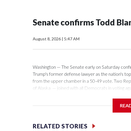
Senate confirms Todd Blan
August 8, 2026
|
5:47 AM
Washington — The Senate early on Saturday confir
Trump's former defense lawyer as the nation's to
from the upper chamber in a 50-49 vote. Two Rep
of Alaska — joined with all Democrats in voting ag
Department.Blanche's path for confirmation cleare
Republican, announced he would back his nominati
REA
Mitch McConnell of Kentucky absent, Cassidy's vot
vote, Blanche thanked the Senate for the early-h
confidence President Trump has placed in me to l
RELATED STORIES
Trump administration as deputy attorney general a