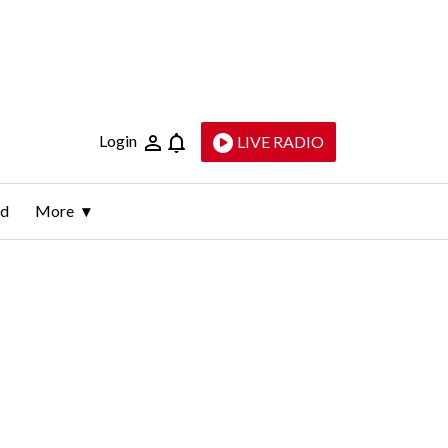
Login
LIVE RADIO
ld
More