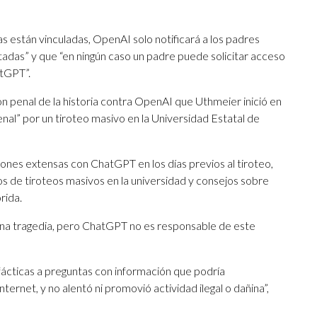
s están vinculadas, OpenAI solo notificará a los padres
adas” y que “en ningún caso un padre puede solicitar acceso
atGPT”.
ón penal de la historia contra OpenAI que Uthmeier inició en
enal” por un tiroteo masivo en la Universidad Estatal de
ones extensas con ChatGPT en los días previos al tiroteo,
os de tiroteos masivos en la universidad y consejos sobre
rida.
una tragedia, pero ChatGPT no es responsable de este
ácticas a preguntas con información que podría
ernet, y no alentó ni promovió actividad ilegal o dañina”,