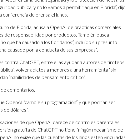
uridad pública, y no lo vamos a permitir aquí en Florida”, dijo
a conferencia de prensa el lunes.
cuito de Florida, acusa a OpenAI de prácticas comerciales
leyes de responsabilidad por productos. También busca
o que ha causado a los floridanos”, incluido su presunto
mana causado por la conducta de sus empresas”.
s contra ChatGPT, entre ellas ayudar a autores de tiroteos
pública”, volver adictos a menores a una herramienta “sin
rdan “habilidades de pensamiento crítico”.
 de comentarios.
 que OpenAI “cambie su programación” y que podrían ser
s de dólares”.
usaciones de que OpenAI carece de controles parentales
 versión gratuita de ChatGPT no tiene “ningún mecanismo de
penAI no exige que las cuentas de los niños estén vinculadas