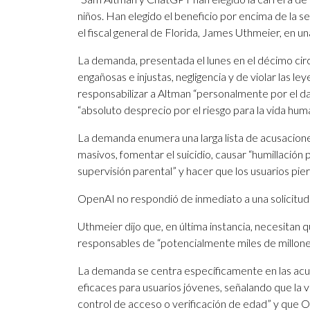
niños. Han elegido el beneficio por encima de la seg
el fiscal general de Florida, James Uthmeier, en un
La demanda, presentada el lunes en el décimo cir
engañosas e injustas, negligencia y de violar las 
responsabilizar a Altman “personalmente por el dañ
“absoluto desprecio por el riesgo para la vida hu
La demanda enumera una larga lista de acusacione
masivos, fomentar el suicidio, causar “humillación 
supervisión parental” y hacer que los usuarios pie
OpenAI no respondió de inmediato a una solicitud
Uthmeier dijo que, en última instancia, necesitan
responsables de “potencialmente miles de millone
La demanda se centra específicamente en las ac
eficaces para usuarios jóvenes, señalando que la
control de acceso o verificación de edad” y que O