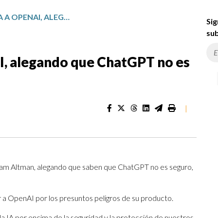
FLORIDA DEMANDA A OPENAI, ALEGANDO QUE CHATGPT NO ES SEGURO PARA LOS NIÑOS
Sig
sub
, alegando que ChatGPT no es
|
am Altman, alegando que saben que ChatGPT no es seguro,
 a OpenAI por los presuntos peligros de su producto.
a IA por encima de la seguridad y la protección de nuestros