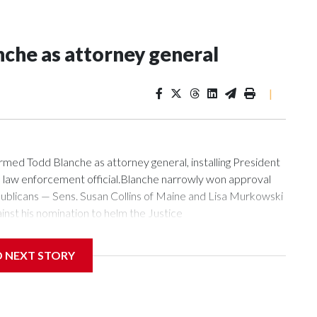
che as attorney general
|
med Todd Blanche as attorney general, installing President
p law enforcement official.Blanche narrowly won approval
ublicans — Sens. Susan Collins of Maine and Lisa Murkowski
ainst his nomination to helm the Justice
d earlier Friday when Sen. Bill Cassidy, a Louisiana
on. With Collins' and Murkowski's opposition, and GOP Sen.
D NEXT STORY
e was decisive. In a social media post shortly after the
ours vote and said he was "deeply honored by the trust and
ead the Department of Justice."Blanche joined the second
nd was tapped for acting attorney general following the