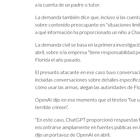
a la cuenta de un padre o tutor.
La demanda también dice que, incluso si las cuenta
sobre contenido preocupante en “situaciones limit
a qué información ha proporcionado un niño a Ch
La demanda civil se basa en la primera investigaci
abril, sobre si la empresa “tiene responsabilidad p
Florida el año pasado.
El presunto atacante en ese caso tuvo conversaci
incluidas conversaciones sobre detalles específic
cómo usar las armas, alegan las autoridades de Flo
OpenAI dijo en ese momento que el tiroteo “fue 
terrible crimen”.
“En este caso, ChatGPT proporcionó respuestas f
encontrarse ampliamente en fuentes públicas en int
dijo un portavoz de OpenAI en abril.