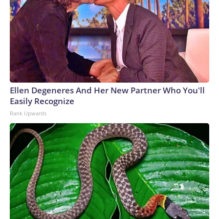
juicio, no debe explorarse: los patógenos capaces de
infectar células u organismos eucariotas. Estos pueden
causar diversas enfermedades en los seres humanos, entre
ellas la malaria y ciertas infecciones por levaduras.“Esos
genomas podrían codificar nuevos patógenos capaces de
infectar a seres humanos, animales o plantas de formas que
las medidas existentes quizá no puedan contener”,
escribieron.García Ojalvo dijo que el riesgo de bioseguridad
Ellen Degeneres And Her New Partner Who You'll
que plantea la nueva investigación es menor que el de otras
Easily Recognize
herramientas de IA. Esto se debe principalmente a que cada
Rank Upwards
genoma debe probarse por separado después de su diseño
y a que la tasa de éxito es baja: solo 16 virus resultaron
viables entre los cientos de miles generados.“Es difícil
imaginar que estos modelos generen automáticamente
genomas viables de manera inmediata”, dijo.The-CNN-
Wire™ & © 2026 Cable News Network, Inc., a Warner Bros.
Discovery Company. All rights reserved.