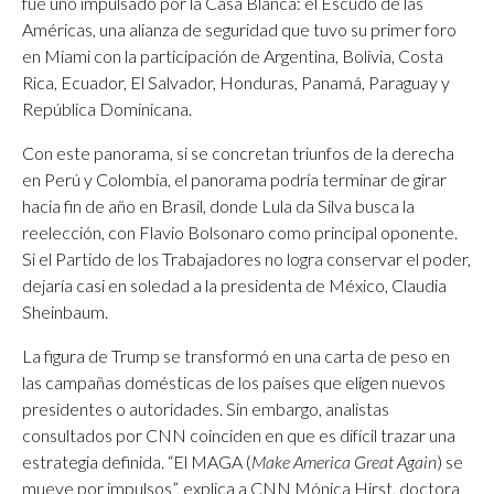
fue uno impulsado por la Casa Blanca: el Escudo de las
Américas, una alianza de seguridad que tuvo su primer foro
en Miami con la participación de Argentina, Bolivia, Costa
Rica, Ecuador, El Salvador, Honduras, Panamá, Paraguay y
República Dominicana.
Con este panorama, si se concretan triunfos de la derecha
en Perú y Colombia, el panorama podría terminar de girar
hacia fin de año en Brasil, donde Lula da Silva busca la
reelección, con Flavio Bolsonaro como principal oponente.
Si el Partido de los Trabajadores no logra conservar el poder,
dejaría casi en soledad a la presidenta de México, Claudia
Sheinbaum.
La figura de Trump se transformó en una carta de peso en
las campañas domésticas de los países que eligen nuevos
presidentes o autoridades. Sin embargo, analistas
consultados por CNN coinciden en que es difícil trazar una
estrategia definida. “El MAGA (
Make America Great Again
) se
mueve por impulsos”, explica a CNN Mónica Hirst, doctora