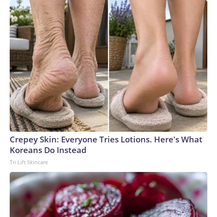
también forman parte de la selección de deportistas.En abril
pasado, Anne Hathaway encabezó la edición de 2026 de
“World’s Most Beautiful” de la revista People en su versión
en inglés, que reconoce anualmente a algunas de las figuras
más destacadas del entretenimiento.The-CNN-Wire™ & ©
2026 Cable News Network, Inc., a Warner Bros. Discovery
Company. All rights reserved.
Crepey Skin: Everyone Tries Lotions. Here's What
Koreans Do Instead
Tri Lift Skincare