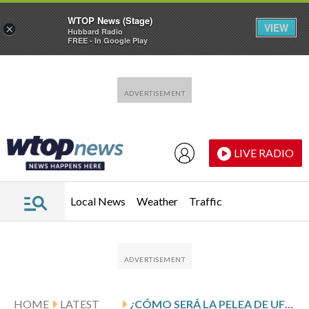
WTOP News (Stage)
VIEW
×
Hubbard Radio
FREE - In Google Play
Skip to main content
Skip to footer
LIVE RADIO
Local News
Weather
Traffic
HOME
LATEST
¿CÓMO SERÁ LA PELEA DE UFC EN LA CASA BLANCA Y CUÁNDO SE REALIZARÁ?