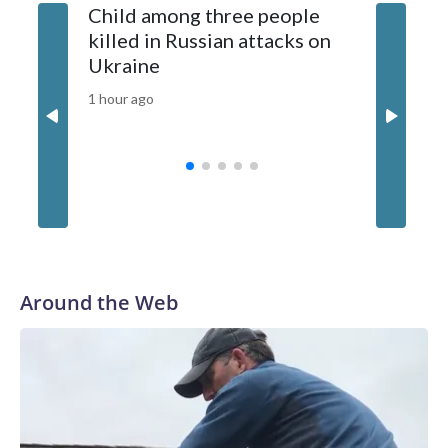
Child among three people
The US 
killed in Russian attacks on
20 guid
Ukraine
why tha
China
1 hour ago
3 hours ag
Around the Web