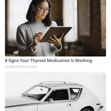
8 Signs Your Thyroid Medication Is Working
GoodRx is NOT insurance