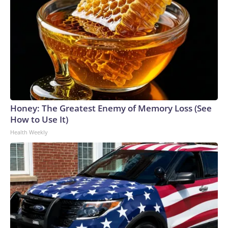
Honey: The Greatest Enemy of Memory Loss (See
How to Use It)
Health Weekly