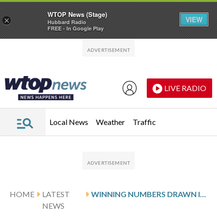
WTOP News (Stage)
VIEW
×
Hubbard Radio
FREE - In Google Play
Skip to main content
Skip to footer
LIVE RADIO
Local News
Weather
Traffic
HOME
LATEST
WINNING NUMBERS DRAWN IN SUNDAY’S VIRGINIA CASH POP
NEWS