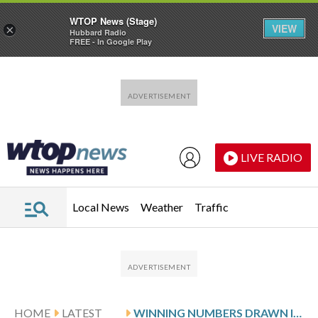
WTOP News (Stage)
VIEW
×
Hubbard Radio
FREE - In Google Play
Skip to main content
Skip to footer
LIVE RADIO
Local News
Weather
Traffic
HOME
LATEST
WINNING NUMBERS DRAWN IN SUNDAY’S DELAWARE MULTI-WIN LOTTO