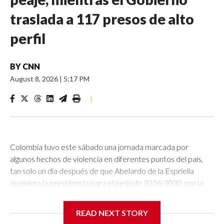
traslada a 117 presos de alto
perfil
BY
CNN
August 8, 2026
|
5:17 PM
|
Colombia tuvo este sábado una jornada marcada por
algunos hechos de violencia en diferentes puntos del país,
tan solo un día después de que Abelardo de la Espriella
asumiera la presidencia para el período 2026-2030 con la
promesa de hacer de la seguridad una de sus prioridades.En
el departamento de Cesar, en el noreste de Colombia, un
READ NEXT STORY
ataque con explosivos lanzados con drones hacia una