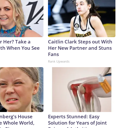
 Her? Take a
Caitlin Clark Steps out With
th When You See
Her New Partner and Stuns
Fans
Rank Upwards
nberg's House
Experts Stunned: Easy
e Whole World,
Solution for Years of Joint