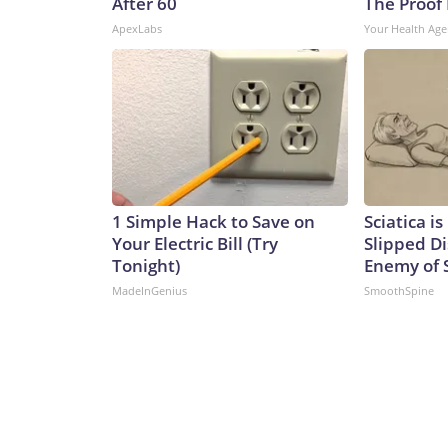
After 60
The Proof 
ApexLabs
Your Health Age
1 Simple Hack to Save on
Sciatica i
Your Electric Bill (Try
Slipped Di
Tonight)
Enemy of S
MadeInGenius
SmoothSpine