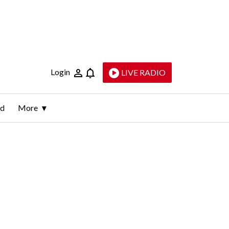
Login
LIVE RADIO
ld
More