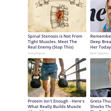
Spinal Stenosis is Not From
Remember
Tight Muscles. Meet The
Deep Brea
Real Enemy (Stop This)
Her Today
SmoothSpine
Rank Upwards
Protein Isn't Enough - Here's
Greta Thu
What Really Builds Muscle
Shocks Th