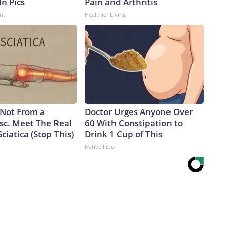
In Pics
Pain and Arthritis
nt
Healthier Living
s Not From a
Doctor Urges Anyone Over
sc. Meet The Real
60 With Constipation to
ciatica (Stop This)
Drink 1 Cup of This
Native Fiber