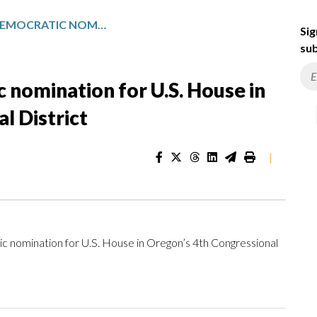
VAL HOYLE WINS DEMOCRATIC NOMINATION FOR U.S. HOUSE IN OREGON’S 4TH CONGRESSIONAL DISTRICT
Sig
sub
 nomination for U.S. House in
l District
|
omination for U.S. House in Oregon’s 4th Congressional