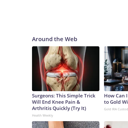
Around the Web
Surgeons: This Simple Trick
How Can I
Will End Knee Pain &
to Gold W
Arthritis Quickly (Try It)
Gold IRA Custo
Health Weekly