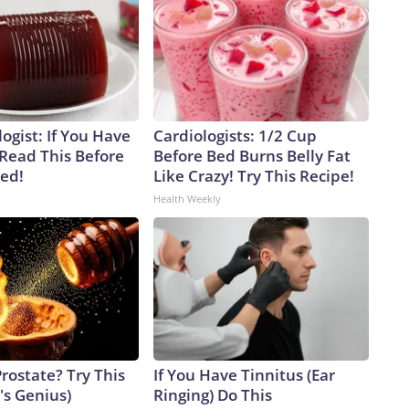
ogist: If You Have
Cardiologists: 1/2 Cup
 Read This Before
Before Bed Burns Belly Fat
ved!
Like Crazy! Try This Recipe!
Health Weekly
rostate? Try This
If You Have Tinnitus (Ear
t's Genius)
Ringing) Do This