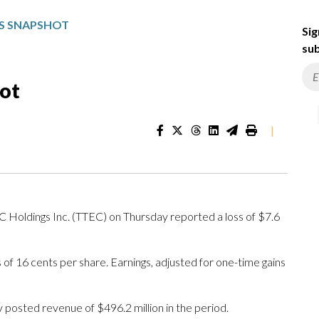
GS SNAPSHOT
Sig
sub
ot
|
Holdings Inc. (TTEC) on Thursday reported a loss of $7.6
 of 16 cents per share. Earnings, adjusted for one-time gains
ted revenue of $496.2 million in the period.