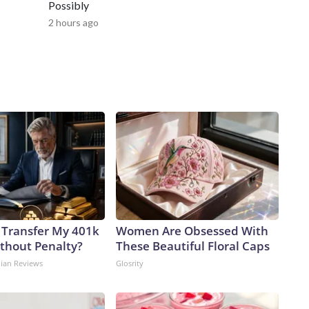
Possibly
2 hours ago
 Transfer My 401k
Women Are Obsessed With
ithout Penalty?
These Beautiful Floral Caps
dian Reviews
Glosrity