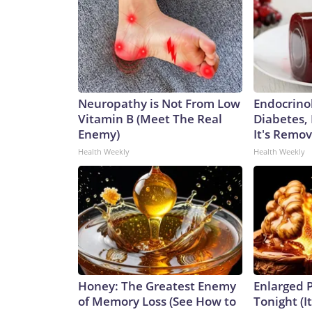
Neuropathy is Not From Low
Endocrinol
Vitamin B (Meet The Real
Diabetes,
Enemy)
It's Remo
Health Weekly
Health Weekly
Honey: The Greatest Enemy
Enlarged P
of Memory Loss (See How to
Tonight (I