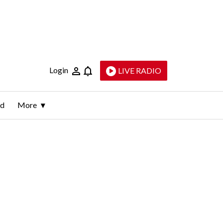
Login
LIVE RADIO
ld
More