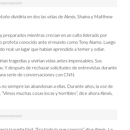
toño dividiría en dos las vidas de Alexis, Shaina y Matthew
 preparados mientras crecían en un culto liderado por
lso profeta conocido ante el mundo como Tony Alamo. Luego
ndo real: un lugar que habían aprendido a temer y odiar.
irían tragedias y vivirían vidas antes impensables. Sus
as. Y después de rechazar solicitudes de entrevistas durante
 una serie de conversaciones con CNN.
 no siempre las abandonan a ellas. Durante años, la voz de
“Vimos muchas cosas locas y horribles”, dice ahora Alexis,
cía la parte fácil. “Era todo lo que conocía”, dice Alexis. Lo