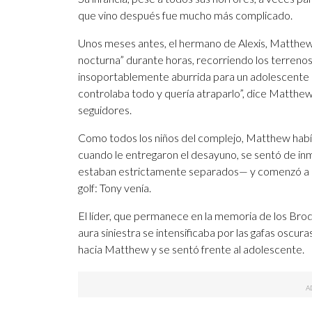
que vino después fue mucho más complicado.
Unos meses antes, el hermano de Alexis, Matthew,
nocturna” durante horas, recorriendo los terreno
insoportablemente aburrida para un adolescente d
controlaba todo y quería atraparlo”, dice Matthew a
seguidores.
Como todos los niños del complejo, Matthew había 
cuando le entregaron el desayuno, se sentó de inm
estaban estrictamente separados— y comenzó a de
golf: Tony venía.
El líder, que permanece en la memoria de los Br
aura siniestra se intensificaba por las gafas oscu
hacia Matthew y se sentó frente al adolescente.