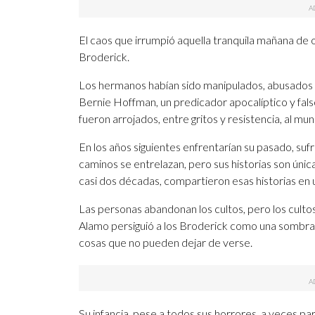
El caos que irrumpió aquella tranquila mañana de o
Broderick.
Los hermanos habían sido manipulados, abusados y
Bernie Hoffman, un predicador apocalíptico y fa
fueron arrojados, entre gritos y resistencia, al mu
En los años siguientes enfrentarían su pasado, sufr
caminos se entrelazan, pero sus historias son únic
casi dos décadas, compartieron esas historias en
Las personas abandonan los cultos, pero los cultos
Alamo persiguió a los Broderick como una sombra. 
cosas que no pueden dejar de verse.
Su infancia, pese a todos sus horrores, a veces pare