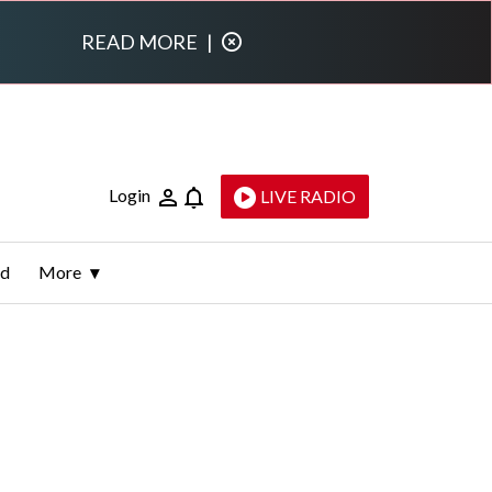
READ MORE
|
Login
LIVE RADIO
ld
More