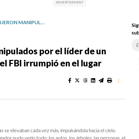
TRES HERMANOS FUERON MANIPULADOS POR EL LÍDER DE UN CULTO APOCALÍPTICO. LUEGO, EL FBI IRRUMPIÓ EN EL LUGAR
Sig
sub
pulados por el líder de un
el FBI irrumpió en el lugar
|
s se elevaban cada vez más, impulsándola hacia el cielo.
ador pudo verlo todo: los autos, los árboles, las personas, el