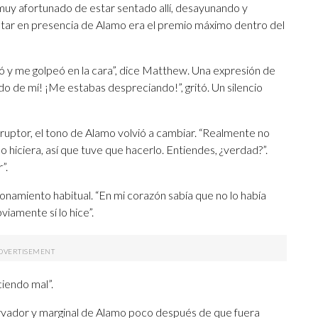
muy afortunado de estar sentado allí, desayunando y
estar en presencia de Alamo era el premio máximo dentro del
ló y me golpeó en la cara”, dice Matthew. Una expresión de
ndo de mí! ¡Me estabas despreciando!”, gritó. Un silencio
rruptor, el tono de Alamo volvió a cambiar. “Realmente no
lo hiciera, así que tuve que hacerlo. Entiendes, ¿verdad?”.
”.
amiento habitual. “En mi corazón sabía que no lo había
viamente sí lo hice”.
iendo mal”.
servador y marginal de Alamo poco después de que fuera