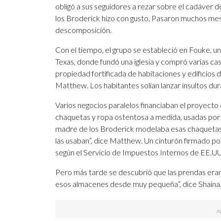
obligó a sus seguidores a rezar sobre el cadáver d
los Broderick hizo con gusto. Pasaron muchos mes
descomposición.
Con el tiempo, el grupo se estableció en Fouke, u
Texas, donde fundó una iglesia y compró varias cas
propiedad fortificada de habitaciones y edificios 
Matthew. Los habitantes solían lanzar insultos dura
Varios negocios paralelos financiaban el proyec
chaquetas y ropa ostentosa a medida, usadas por 
madre de los Broderick modelaba esas chaquetas 
las usaban”, dice Matthew. Un cinturón firmado p
según el Servicio de Impuestos Internos de EE.UU. 
Pero más tarde se descubrió que las prendas eran
esos almacenes desde muy pequeña”, dice Shaina