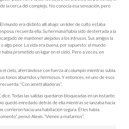
llá de la cerca del complejo. No conocía esa sensación, pero
l mundo era distinto allí abajo: un líder de culto estaba
esposa, recuerda ella. Su hermana había sido desterrada a la
cargado de mantener alejados a los intrusos. Sus amigos la
a o algo peor. La vida era buena, por supuesto: el mundo
 había prometido un lugar en el cielo. Pero a veces, en
ia el cielo, aferrándose con fuerza al columpio mientras subía.
s sus tonos aburridos y hermosos. Y entonces, en uno de esos
, recuerda. “Con ametralladoras”.
ice. Todas las salidas quedaron bloqueadas en un instante.
mpio quedó enredado detrás de ella mientras se lanzaba hacia
as corrieron hacia una habitación segura. Él les había
momento”, pensó Alexis. “Vienen a matarnos”.