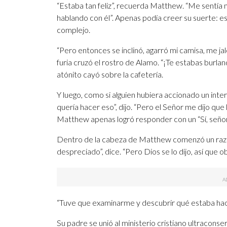
“Estaba tan feliz”, recuerda Matthew. “Me sentía 
hablando con él”. Apenas podía creer su suerte: 
complejo.
“Pero entonces se inclinó, agarró mi camisa, me ja
furia cruzó el rostro de Alamo. “¡Te estabas burla
atónito cayó sobre la cafetería.
Y luego, como si alguien hubiera accionado un inte
quería hacer eso”, dijo. “Pero el Señor me dijo que 
Matthew apenas logró responder con un “Sí, señor
Dentro de la cabeza de Matthew comenzó un razon
despreciado”, dice. “Pero Dios se lo dijo, así que ob
“Tuve que examinarme y descubrir qué estaba hac
Su padre se unió al ministerio cristiano ultracon