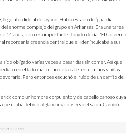
 llegó aturdido al desayuno. Había estado de “guardia
s del enorme complejo del grupo en Arkansas. Era una tarea
e 14 años, pero era importante: Tony lo decía. “El Gobierno
l recordar la creencia central que el líder inculcaba a sus
sido obligado varias veces a pasar días sin comer. Así que
ediato en el lado masculino de la cafetería —niños y niñas
vorarlo. Pero entonces escuchó el ruido de un carrito de
oderick como un hombre corpulento y de cabello canoso cuya
ras que usaba debido al glaucoma, observó el salón. Caminó