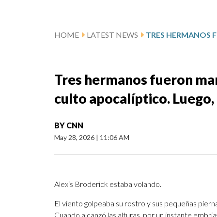
HOME
LATEST NEWS
Tres hermanos fueron mani
culto apocalíptico. Luego, 
BY
CNN
May 28, 2026
|
11:06 AM
Alexis Broderick estaba volando.
El viento golpeaba su rostro y sus pequeñas pierna
Cuando alcanzó las alturas, por un instante embriag