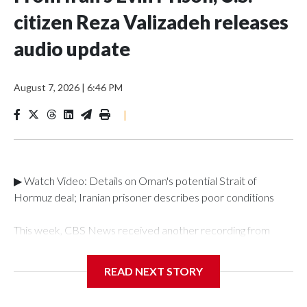
citizen Reza Valizadeh releases
audio update
August 7, 2026
|
6:46 PM
|
▶ Watch Video: Details on Oman's potential Strait of
Hormuz deal; Iranian prisoner describes poor conditions
This week, CBS News received another recording from
inside the notorious Evin Prison in Iran with an update from
U.S. citizen and journalist Reza Valizadeh. He last reached
READ NEXT STORY
out in June, and he wants his most recent statement to be
made public, as well, according to his attorney Ryan