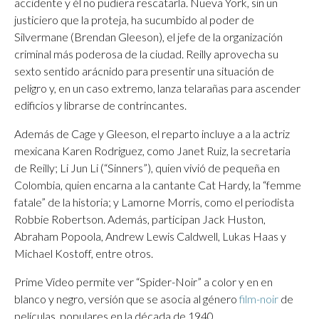
accidente y él no pudiera rescatarla. Nueva York, sin un
justiciero que la proteja, ha sucumbido al poder de
Silvermane (Brendan Gleeson), el jefe de la organización
criminal más poderosa de la ciudad. Reilly aprovecha su
sexto sentido arácnido para presentir una situación de
peligro y, en un caso extremo, lanza telarañas para ascender
edificios y librarse de contrincantes.
Además de Cage y Gleeson, el reparto incluye a a la actriz
mexicana Karen Rodriguez, como Janet Ruiz, la secretaria
de Reilly; Li Jun Li (“Sinners”), quien vivió de pequeña en
Colombia, quien encarna a la cantante Cat Hardy, la “femme
fatale” de la historia; y Lamorne Morris, como el periodista
Robbie Robertson. Además, participan Jack Huston,
Abraham Popoola, Andrew Lewis Caldwell, Lukas Haas y
Michael Kostoff, entre otros.
Prime Video permite ver “Spider-Noir” a color y en en
blanco y negro, versión que se asocia al género
film-noir
de
películas, populares en la década de 1940.