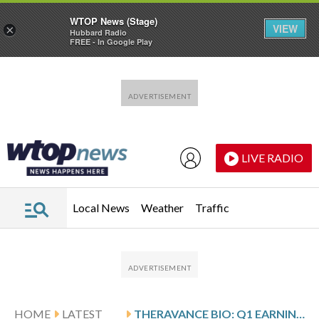
WTOP News (Stage)
VIEW
×
Hubbard Radio
FREE - In Google Play
Skip to main content
Skip to footer
LIVE RADIO
Local News
Weather
Traffic
HOME
LATEST
THERAVANCE BIO: Q1 EARNINGS SNAPSHOT