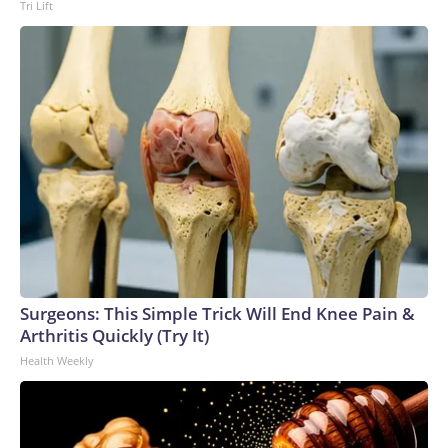
Tri Lift
notificación de la libertad plena el viernes por la tarde. Al
momento de recibir la notificación, la jueza estaba siendo
atendida en una clínica, dijo su hermano.El hermano de la
jueza publicó en redes sociales la notificación en donde se
constata la libertad plena para ella. El documento anuncia “la
extinción” de la pena de cinco años dictada contra la jueza
por el delito de corrupción propia y, con ello, la extinción de
su responsabilidad en el caso.El caso, sin embargo, dista de
tener cinco años de antigüedad. La detención en 2009 fue el
primer episodio del largo proceso en contra de Afiuni. En
febrero de 2011, las autoridades le concedieron a la jueza
llevar su proceso bajo detención domiciliaria por problemas
de salud, según registros de la organización Amnistía
Surgeons: This Simple Trick Will End Knee Pain &
Internacional. Durante los 14 meses que estuvo en prisión,
Arthritis Quickly (Try It)
tanto Afiuni como su defensa afirmaron que la jueza fue
Health Weekly
sometida a violaciones de derechos humanos. En junio de
2013, Afiuni obtuvo la libertad condicional bajo ciertos
requisitos, como presentarse cada 15 días ante el tribunal,
no salir del país, no hablar con medios de comunicación ni