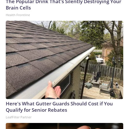
The Popular Drink That's Silently Destroying Your
Brain Cells
Health Frontline
Here's What Gutter Guards Should Cost if You
Qualify for Senior Rebates
LeafFilter Partner