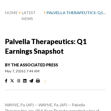
HOME
LATEST
PALVELLA THERAPEUTICS: Q1 EARNINGS SNAPSHOT
NEWS
Palvella Therapeutics: Q1
Earnings Snapshot
BY
THE ASSOCIATED PRESS
May 7, 2026
|
7:44 AM
|
WAYNE, Pa. (AP) — WAYNE, Pa. (AP) — Palvella
Therapeutics, Inc. (PVLA) on Thursday reported a loss of