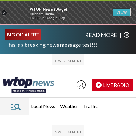
WTOP News (Stage)
VIEW
×
Hubbard Radio
FREE - In Google Play
Skip to main content
Skip to footer
BIG OL' ALERT
READ MORE
|
This is a breaking news message test!!!
LIVE RADIO
Local News
Weather
Traffic