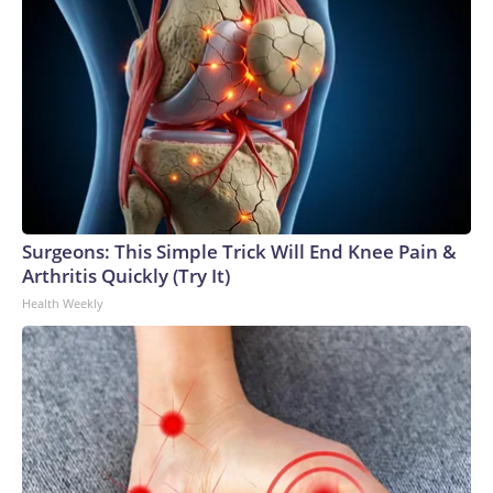
aumento de la demanda.Incluso si los materiales de
construcción estuvieran fácilmente disponibles, los chips
que albergan esas enormes edificaciones escasean. Eso es
particularmente cierto en el caso de la taiwanesa TSMC,
que fabrica prácticamente todos los chips líderes de IA,
incluidos Blackwell de Nvidia y MI300X de AMD. Eso
convierte a TSMC en “un único punto de dependencia en la
cadena de suministro global de IA”, según el informe AI
Index de la Universidad de Stanford.Escasez de energía: las
enormes tensiones que la IA ejerce sobre la red eléctrica han
Surgeons: This Simple Trick Will End Knee Pain &
generado un desequilibrio significativo entre la oferta y la
Arthritis Quickly (Try It)
demanda. Los centros de datos ya representan
Health Weekly
aproximadamente el 8 % del consumo de electricidad de
EE.UU., y eso podría crecer al 12 % para 2028, según el
American Edge Project, un grupo de defensa de los centros
de datos de IA.Para compensar, muchas empresas de IA
están construyendo sus propias plantas de generación de
electricidad. Pero ese plan también ha encontrado
obstáculos: los tiempos de espera para los transformadores