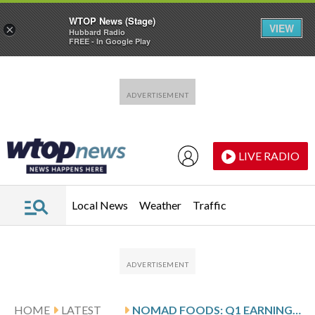
WTOP News (Stage)
VIEW
×
Hubbard Radio
FREE - In Google Play
Skip to main content
Skip to footer
LIVE RADIO
Local News
Weather
Traffic
HOME
LATEST
NOMAD FOODS: Q1 EARNINGS SNAPSHOT