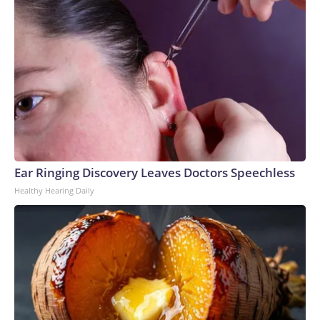
heterogéneos.“El ranking ordena emisiones absolutas y no
incorpora variables críticas de contexto que son
imprescindibles para un análisis serio y científico de la
cuestión, a saber: toneladas diarias de residuos recibidas,
tipo de sitio, escala de operación, sistema de captación y
gestión de biogás, cobertura, edad del macizo, población
servida ni modelo regional de gestión. Por ese motivo, no
permite comparar directamente la calidad de gestión entre
instalaciones heterogéneas”, escribieron.El Complejo
Ambiental Norte III tiene una superficie de
Ear Ringing Discovery Leaves Doctors Speechless
aproximadamente 1,5 veces la del Central Park de Nueva
Healthy Hearing Daily
York. Con una recepción diaria de alrededor de 18.000
toneladas de residuos —que generan unas 14 millones de
personas—, la escala del sitio es determinante al evaluar las
cifras globales.Un informe técnico, firmado por el ingeniero
civil Ricardo Javier Briones y presentado por CEAMSE,
propone otra perspectiva: el índice de intensidad, que
analiza la emisión normalizada por volumen de recepción
diaria (tasa de emisión horaria sobre residuos recibidos por