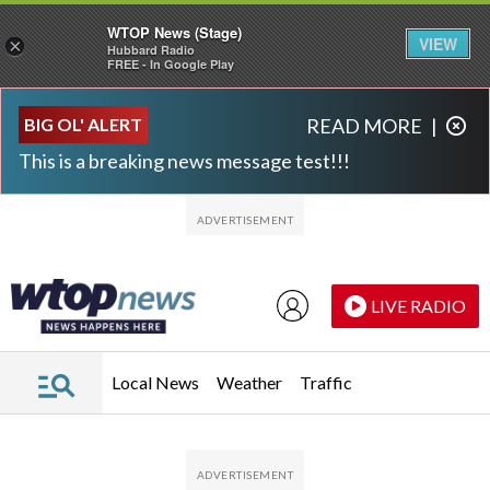
WTOP News (Stage)
VIEW
×
Hubbard Radio
FREE - In Google Play
Skip to main content
Skip to footer
BIG OL' ALERT
READ MORE
|
This is a breaking news message test!!!
LIVE RADIO
Local News
Weather
Traffic