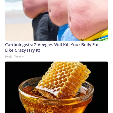
como una transición hacia elecciones democráticas”, dijo el
lunes Tommy Pigott, portavoz del Departamento de Estado,
en una declaración.Marco Rubio ya había dejado en claro a
mediados de julio que el acuerdo entre ambas partes (el
grupo en representación de la Asamblea Nacional de 2015
que reconocen como legítima y el Gobierno interino) era no
solo para iniciar conversaciones de reconciliación, sino
Cardiologists: 2 Veggies Will Kill Your Belly Fat
también para iniciar “el proceso de transición, que es lo que
Like Crazy (Try It)
el pueblo de Venezuela necesita”.“Evidentemente, es algo en
Health Weekly
lo que vamos a estar muy involucrados”, dijo sobre las
conversaciones que ocurrirán en Caracas.Este factor parece
ser la diferencia central del proceso actual. “Los hilos de
esta negociación no los está llevando el oficialismo, sino que
los está llevando el Departamento de Estado. Y eso es cada
vez más claro, por más que se maquille y por más que se
trate de hacer menos obvio”, dice a CNN la analista
venezolana Carmen Beatriz Fernández, directora de la
consultora DataStrategia y doctora en Comunicación