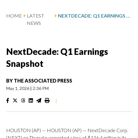
HOME
LATEST
NEXTDECADE: Q1 EARNINGS SNAPSHOT
NEWS
NextDecade: Q1 Earnings
Snapshot
BY
THE ASSOCIATED PRESS
May 1, 2026
|
2:36 PM
|
HOUSTON (AP) — HOUSTON (AP) — NextDecade Corp.
(NEXT) on Thursday reported a loss of $136.4 million in its