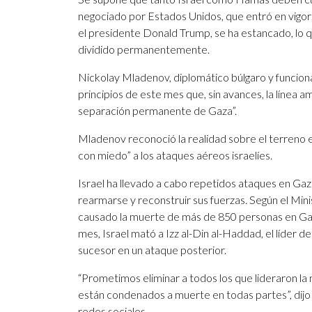
negociado por Estados Unidos, que entró en vigor 
el presidente Donald Trump, se ha estancado, lo q
dividido permanentemente.
Nickolay Mladenov, diplomático búlgaro y funcion
principios de este mes que, sin avances, la línea am
separación permanente de Gaza”.
Mladenov reconoció la realidad sobre el terreno en
con miedo” a los ataques aéreos israelíes.
Israel ha llevado a cabo repetidos ataques en Gaza
rearmarse y reconstruir sus fuerzas. Según el Mini
causado la muerte de más de 850 personas en Gaza
mes, Israel mató a Izz al-Din al-Haddad, el líder d
sucesor en un ataque posterior.
“Prometimos eliminar a todos los que lideraron la 
están condenados a muerte en todas partes”, dijo es
redes sociales.