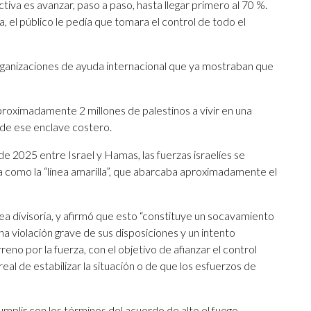
tiva es avanzar, paso a paso, hasta llegar primero al 70 %.
el público le pedía que tomara el control de todo el
organizaciones de ayuda internacional que ya mostraban que
aproximadamente 2 millones de palestinos a vivir en una
 de ese enclave costero.
de 2025 entre Israel y Hamas, las fuerzas israelíes se
a como la “línea amarilla”, que abarcaba aproximadamente el
nea divisoria, y afirmó que esto “constituye un socavamiento
una violación grave de sus disposiciones y un intento
no por la fuerza, con el objetivo de afianzar el control
real de estabilizar la situación o de que los esfuerzos de
lir con los términos del acuerdo de alto el fuego