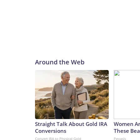
Around the Web
Straight Talk About Gold IRA
Women Ar
Conversions
These Beau
Convert IRA to Physical Gold
Peoasis