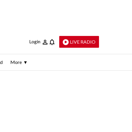
Login
LIVE RADIO
ld
More