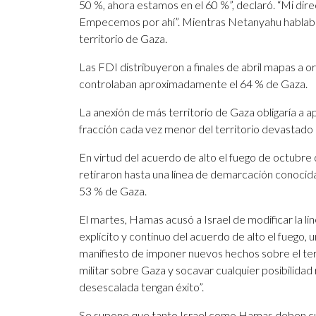
50 %, ahora estamos en el 60 %”, declaró. “Mi direc
Empecemos por ahí”. Mientras Netanyahu hablaba, 
territorio de Gaza.
Las FDI distribuyeron a finales de abril mapas a 
controlaban aproximadamente el 64 % de Gaza.
La anexión de más territorio de Gaza obligaría a 
fracción cada vez menor del territorio devastado
En virtud del acuerdo de alto el fuego de octubre 
retiraron hasta una línea de demarcación conocid
53 % de Gaza.
El martes, Hamas acusó a Israel de modificar la lí
explícito y continuo del acuerdo de alto el fuego, 
manifiesto de imponer nuevos hechos sobre el terre
militar sobre Gaza y socavar cualquier posibilidad 
desescalada tengan éxito”.
Se supone que tanto Israel como Hamas deben cump