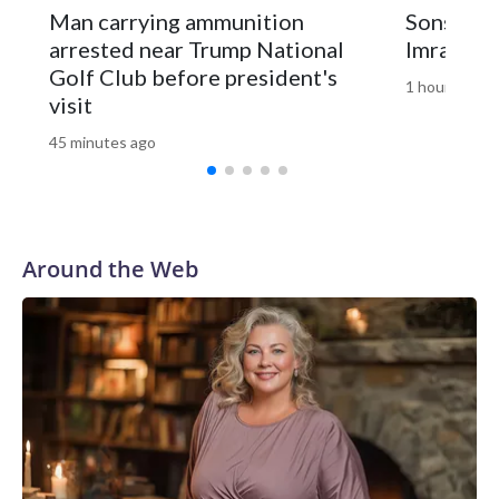
Man carrying ammunition
Sons of j
arrested near Trump National
Imran Kha
Golf Club before president's
1 hour ago
visit
45 minutes ago
Around the Web