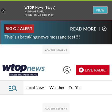
WTOP News (Stage)
VIEW
×
Hubbard Radio
FREE - In Google Play
Skip to main content
Skip to footer
BIG OL' ALERT
READ MORE
|
This is a breaking news message test!!!
LIVE RADIO
Local News
Weather
Traffic