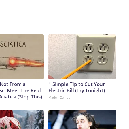
 no parece tener ninguna posibilidad de ser
uperficiales que sugieren que la campaña de 2026 le
si las preocupaciones económicas de los estadounidenses
 con Irán, declaró: “No pienso en la situación financiera de
en una sola cosa: no podemos permitir que Irán tenga un
adió: “No tengo prisa. Nunca piensas: ‘Oh, las elecciones
 semana más tarde: “No me importan las elecciones
ews a principios de esta semana, Trump también sugirió que
án en lugar de limitarse a terminarla, a pesar de que, en este
tremadamente remota. Cuando el presentador Trace
r abandonar la partida y dejar de intentar negociar (dada la
, el presidente sugirió que ese momento no llegaría
s Not From a
1 Simple Tip to Cut Your
, la gente habla de las elecciones de mitad de periodo. Para
sc. Meet The Real
Electric Bill (Try Tonight)
”.Sin embargo, el Partido Republicano no dispone de mucho
ciatica (Stop This)
MadeInGenius
de la gasolina derivados de la prolongada guerra resultaron
o apetecible para los votantes.Este tipo de comentarios de
iere que Irán haga concesiones, no conviene dejar entrever
 las elecciones intermedias; eso perjudica la capacidad de
ar a preguntarse si Trump, en el fondo de su corazón, lo