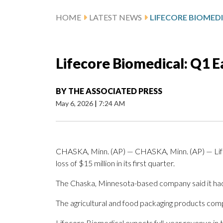
HOME
LATEST NEWS
Lifecore Biomedical: Q1 E
BY
THE ASSOCIATED PRESS
May 6, 2026
|
7:24 AM
CHASKA, Minn. (AP) — CHASKA, Minn. (AP) — Lif
loss of $15 million in its first quarter.
The Chaska, Minnesota-based company said it had 
The agricultural and food packaging products comp
Lifecore Biomedical expects full-year revenue in t