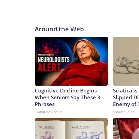
impulsar la “Ley SAVE America”, una iniciativa que
aprobada.Mientras tanto, mantiene comentarios s
importa poco.Ya en mayo, cuando se le preguntó 
motivaban su esfuerzo por lograr un acuerdo de paz
Around the Web
los estadounidenses. No pienso en nadie. Pienso 
arma nuclear. Eso es todo”.Una semana después, añ
intermedias… tengo prisa’. No tengo prisa”.Y otra
intermedias”.En una entrevista concedida a Fox N
su objetivo era, en realidad, ganar la guerra con Ir
momento, la victoria parece una posibilidad ex
Gallagher le preguntó a Trump cuándo podría decidi
falta de fiabilidad de los iraníes en este aspecto)
Cognitive Decline Begins
Sciatica i
pronto.“Tengo mucho tiempo”, dijo Trump. “Ya sabes
When Seniors Say These 3
Slipped Di
las elecciones intermedias, quieren ver victorias
Phrases
Enemy of S
tiempo en el plano político. Los elevados precios 
Cognitive Decline
SmoothSpine
ser la guinda en mal estado de un helado muy poc
Trump tienen cierto sentido estratégico. Si se qu
que se tiene prisa por salir del conflicto debido a
presión.Pero los republicanos quizá quieran empez