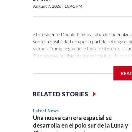
August 7, 2026
|
10:41 PM
El presidente Donald Trump acaba de hacer algu
sobre la posibilidad de que su partido retenga el
viernes, Trump negó que le fuera indiferente la su
Sin embargo, no disipó realmente la idea de que no
partido necesita.En la entrevista con Punchbowl 
sobre la narrativa de que realmente no le import
REA
2026.“No es cierto”, dijo Trump, y añadió: “Vamos 
ganemos”.Pero luego dijo muchas otras cosas.El pre
tanto al destinar potencialmente parte de sus fon
RELATED STORIES
prácticamente cualquier cosa que quisiera”, dijo 
su mensaje de gira.“No tenía que estar fuera en N
Latest News
discursos”, dijo Trump. “No tenía que estar apoya
Una nueva carrera espacial se
agregó que recientemente le dijo a alguien que ya
desarrolla en el polo sur de la Luna y
campaña”.Luego vino el comentario que realmente d