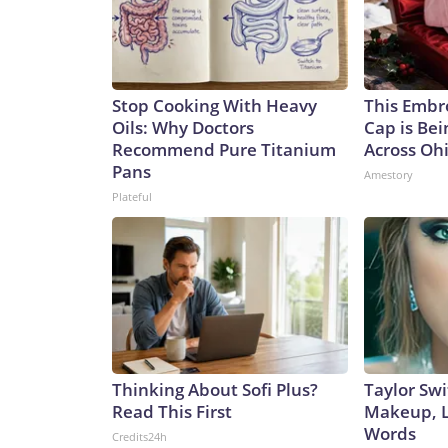
dice en serio, y que no le importa lo que la guerr
los republicanos deben de estar furiosos de que él 
acciones impopulares— quienes ponen en pelig
Network, Inc., a Warner Bros. Discovery Company.
Stop Cooking With Heavy
This Embr
Oils: Why Doctors
Cap is Be
Recommend Pure Titanium
Across Oh
Pans
Amestory
Plateful
Thinking About Sofi Plus?
Taylor Swi
Read This First
Makeup, L
Words
Credits24h