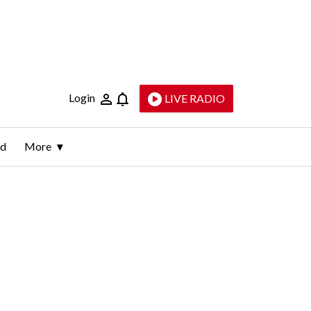
Login
LIVE RADIO
ld
More