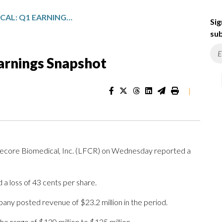
LIFECORE BIOMEDICAL: Q1 EARNINGS SNAPSHOT
Sig
sub
arnings Snapshot
|
ecore Biomedical, Inc. (LFCR) on Wednesday reported a
a loss of 43 cents per share.
any posted revenue of $23.2 million in the period.
he range of $120 million to $125 million.