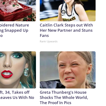
a con Irán pueda costarle a su partido en noviembre.Además,
sugiera que son ellos —y no la guerra ni el resto de sus
ro sus mayorías.The-CNN-Wire™ & © 2026 Cable News
 All rights reserved.
oidered Nature
Caitlin Clark Steps out With
ing Snapped Up
Her New Partner and Stuns
io
Fans
Rank Upwards
ft, 34, Takes off
Greta Thunberg's House
eaves Us With No
Shocks The Whole World,
The Proof In Pics