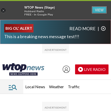
WTOP News (Stage)
VIEW
×
Hubbard Radio
FREE - In Google Play
Skip to main content
Skip to footer
BIG OL' ALERT
READ MORE
|
This is a breaking news message test!!!
LIVE RADIO
Local News
Weather
Traffic