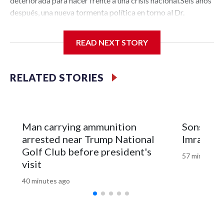
READ NEXT STORY
RELATED STORIES
Man carrying ammunition
Sons of j
arrested near Trump National
Imran Kha
Golf Club before president's
57 minutes a
visit
40 minutes ago