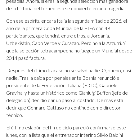
pesadilla. Ahora, si eres la segunda selección más ganadora
de la historia del torneo eso se convierte en una tragedia.
Con ese espíritu encara Italia la segunda mitad de 2026, el
año de la primera Copa Mundial de la FIFA con 48
participantes, que tendrá, entre otros, a Jordania,
Uzbekistán, Cabo Verde y Curazao. Pero no a la Azzurri. Y
que la selección tetracampeona no juegue un Mundial desde
2014 pasó factura.
Después del último fracaso no se salvó nadie. O, bueno, casi
nadie. Tras la caída por penales ante Bosnia renunció el
presidente de la Federación Italiana (FIGC), Gabriele
Gravina, y hasta un histórico como Gianluigi Buffon (jefe de
delegación) decidió dar un paso al costado. De más está
decir que Gennaro Gattuso no continuó como director
técnico.
El último eslabón del fin de ciclo pareció confirmarse este
lunes, con la lista que el entrenador interino Silvio Baldini