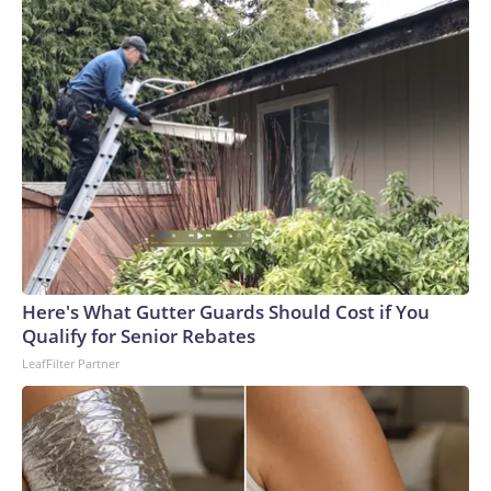
comment on the patient, saying only that they are now
“recovering well.”The US Antarctic Program did not
immediately reply to CNN’s request for details.“Every
Antarctic mission demands absolute precision, but winter
operations raise the complexity significantly,” Captain Al
Wallach, the main pilot on the flight, said in a statement.
“The conditions we encountered were right on the edge of
even the most specialized aircraft capability.”Louise
Robertson, the co-pilot of the successful mission, told CNN
that even during the summer months, missions to Antarctica
are no easy feat.“Most of the runways are just compacted
snow, which means that there’s groomers that come out and
Here's What Gutter Guards Should Cost if You
prepare the runway to make sure it’s got enough friction for
Qualify for Senior Rebates
the aircraft to be able to stop, and then also that the surface
LeafFilter Partner
is smooth and clear,” Robertson said.During the flight, crews
are in constant communication with meteorological teams
across the globe to track unpredictable weather
patterns.That preparation only intensifies during rare and
daring winter flights, and the pressure was compounded due