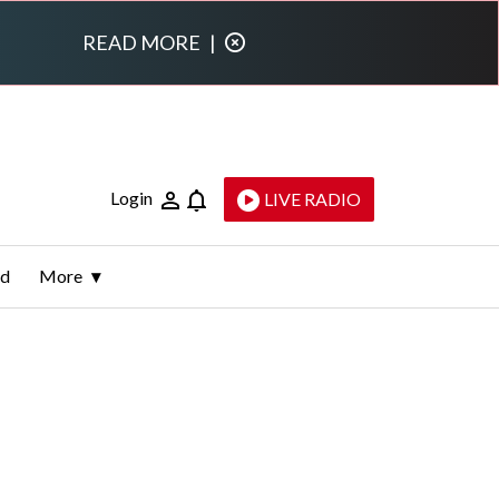
READ MORE
|
Login
LIVE RADIO
ld
More