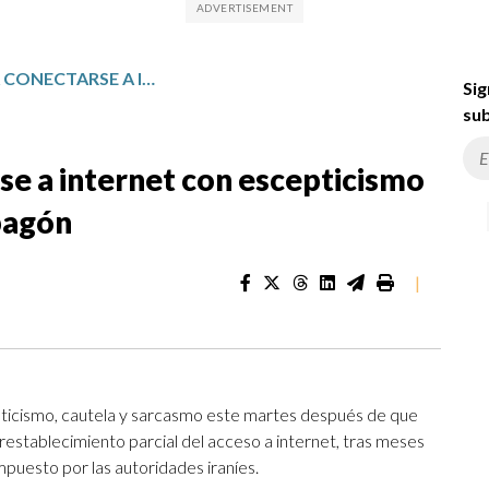
IRANÍES VUELVEN A CONECTARSE A INTERNET CON ESCEPTICISMO Y DESAFÍO TRAS MESES DE APAGÓN
Sig
sub
rse a internet con escepticismo
pagón
|
pticismo, cautela y sarcasmo este martes después de que
restablecimiento parcial del acceso a internet, tras meses
mpuesto por las autoridades iraníes.