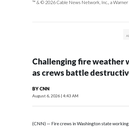
™ & © 2026 Cable News Network, Inc., a Warner B
Challenging fire weather w
as crews battle destructi
BY
CNN
August 6, 2026
|
4:43 AM
(CNN) — Fire crews in Washington state working t