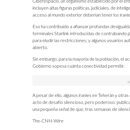
Ciberespacio, un organismo establecido por el e
incluyen altas figuras políticas, judiciales, de inte
acceso al mundo exterior deberían tener los iraníe
Eso ha contribuido a afianzar profundas desiguald
terminales Starlink introducidas de contrabando
para eludir las restricciones; y algunos usuarios 
abierto.
Sin embargo, para la mayoría de la población, el ac
Gobierno sopesa cuánta conectividad permitir.
A pesar de ello, algunos iraníes en Teherán y otra
acto de desafío silencioso, pero poderoso: publi
una pequeña señal de que, tras semanas de silenc
The-CNN-Wire