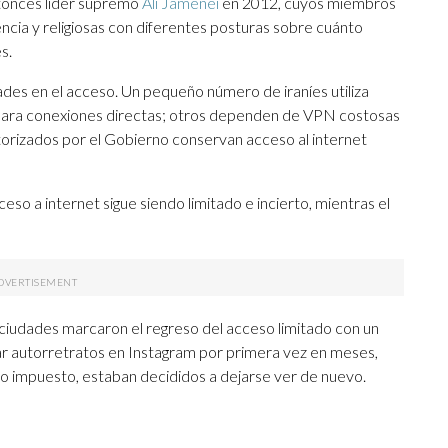
ntonces líder supremo
Alí Jamenei
en 2012, cuyos miembros
ligencia y religiosas con diferentes posturas sobre cuánto
s.
ades en el acceso. Un pequeño número de iraníes utiliza
 para conexiones directas; otros dependen de VPN costosas
autorizados por el Gobierno conservan acceso al internet
ceso a internet sigue siendo limitado e incierto, mientras el
s ciudades marcaron el regreso del acceso limitado con un
car autorretratos en Instagram por primera vez en meses,
io impuesto, estaban decididos a dejarse ver de nuevo.