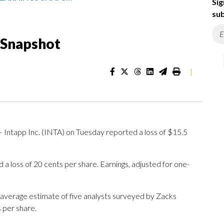
Sig
sub
s Snapshot
|
 Intapp Inc. (INTA) on Tuesday reported a loss of $15.5
 a loss of 20 cents per share. Earnings, adjusted for one-
 average estimate of five analysts surveyed by Zacks
 per share.