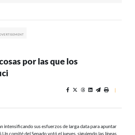
osas por las que los
uci
|
án intensificando sus esfuerzos de larga data para apuntar
.Un comité del Senado votó el jueves, siguiendo las líneas