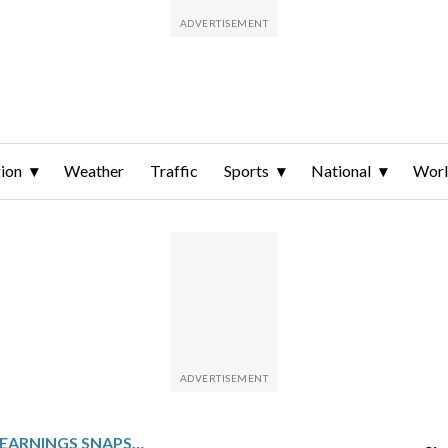
ion
Weather
Traffic
Sports
National
Wor
INTAPP: FISCAL Q3 EARNINGS SNAPSHOT