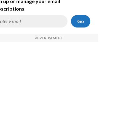
n up or manage your email
scriptions
Go