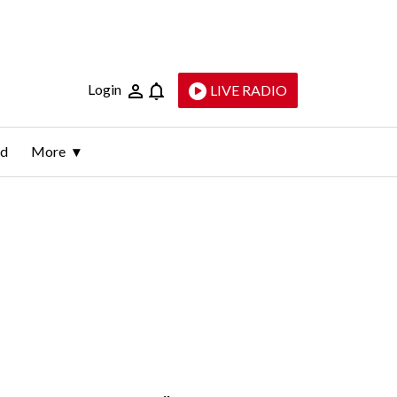
Login
LIVE RADIO
ld
More