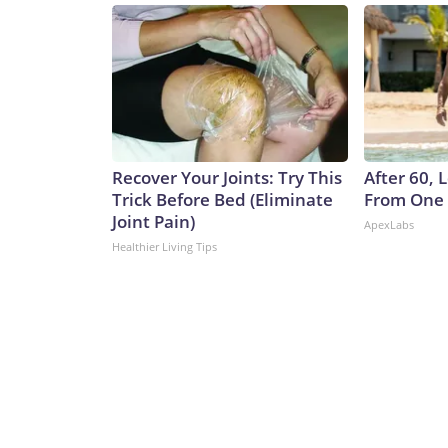
Fauci.Y si las primeras recomendaciones sobre el 
contradicciones y declaraciones falsas e incluso ex
provenían de Trump en un momento en que los es
qué debían hacer.Pero una revisión verdadera, ampli
simplemente no está sobre la mesa.The-CNN-Wir
Discovery Company. All rights reserved.
Recover Your Joints: Try This
After 60,
Trick Before Bed (Eliminate
From One 
Joint Pain)
ApexLabs
Healthier Living Tips