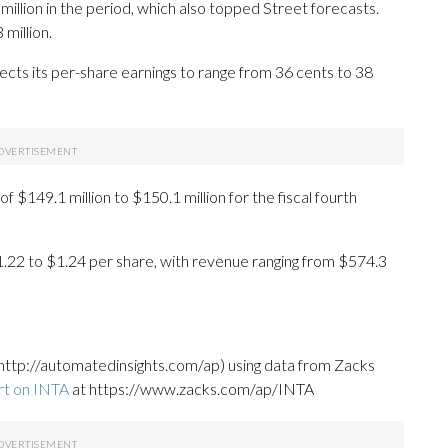
llion in the period, which also topped Street forecasts.
million.
ects its per-share earnings to range from 36 cents to 38
 $149.1 million to $150.1 million for the fiscal fourth
$1.22 to $1.24 per share, with revenue ranging from $574.3
http://automatedinsights.com/ap) using data from Zacks
rt on INTA
at https://www.zacks.com/ap/INTA