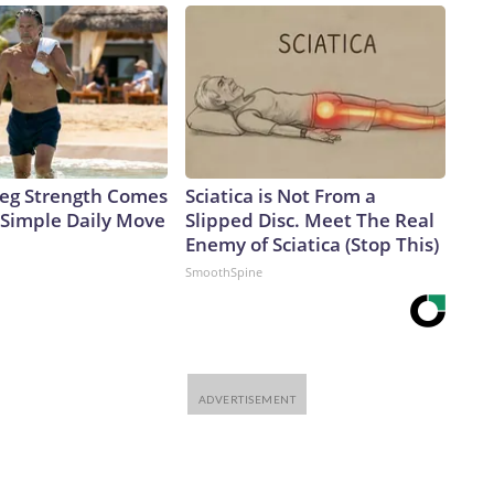
covid están bajo la lupa, parece extraño ignorar las muchas
trañas sobre el virus (¿recuerdan lo de la lejía?) que
tadounidenses tomaban decisiones de vida o muerte sobre
a y apolítica de la respuesta al covid, al parecer,
e™ & © 2026 Cable News Network, Inc., a Warner Bros.
 Leg Strength Comes
Sciatica is Not From a
Simple Daily Move
Slipped Disc. Meet The Real
Enemy of Sciatica (Stop This)
SmoothSpine