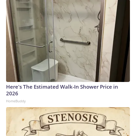
año.La Confederación Africana de Fútbol, que depende más
del dinero que distribuye la FIFA que otras confederaciones
continentales, ha respaldado a Infantino.The-CNN-Wire™ &
© 2026 Cable News Network, Inc., a Warner Bros.
Discovery Company. All rights reserved.
Here's The Estimated Walk-In Shower Price in
2026
HomeBuddy