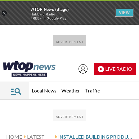
WTOP News (Stage)
VIEW
×
Hubbard Radio
FREE - In Google Play
Skip to main content
Skip to footer
LIVE RADIO
Local News
Weather
Traffic
HOME
LATEST
INSTALLED BUILDING PRODUCTS: Q1 EARNINGS SNAPSHOT