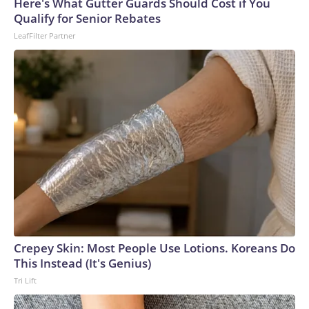
Here's What Gutter Guards Should Cost if You
Qualify for Senior Rebates
LeafFilter Partner
Crepey Skin: Most People Use Lotions. Koreans Do
This Instead (It's Genius)
Tri Lift