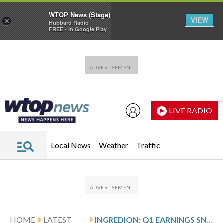
WTOP News (Stage)
VIEW
×
Hubbard Radio
FREE - In Google Play
Skip to main content
Skip to footer
LIVE RADIO
Local News
Weather
Traffic
HOME
LATEST
INGREDION: Q1 EARNINGS SNAPSHOT