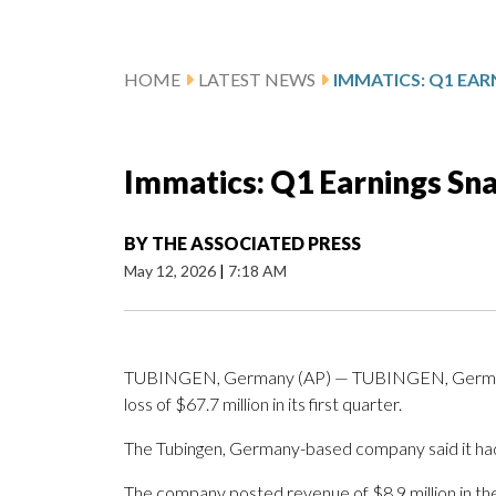
HOME
LATEST NEWS
IMMATICS: Q1 EA
Immatics: Q1 Earnings Sn
BY
THE ASSOCIATED PRESS
May 12, 2026
|
7:18 AM
TUBINGEN, Germany (AP) — TUBINGEN, Germany 
loss of $67.7 million in its first quarter.
The Tubingen, Germany-based company said it had 
The company posted revenue of $8.9 million in th