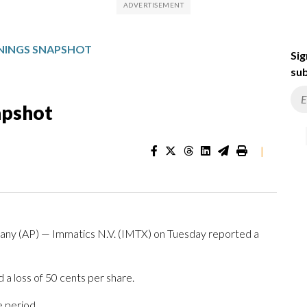
RNINGS SNAPSHOT
Sig
sub
apshot
|
(AP) — Immatics N.V. (IMTX) on Tuesday reported a
a loss of 50 cents per share.
e period.