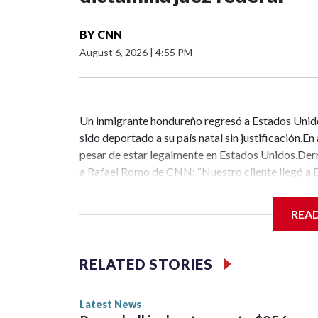
BY
CNN
August 6, 2026
|
4:55 PM
Un inmigrante hondureño regresó a Estados Unido
sido deportado a su país natal sin justificación.
pesar de estar legalmente en Estados Unidos.Derr
a Rafael Romo de CNN: “Nuestro cliente llegó a 
detenido en Texas, hasta donde sabemos”.Según d
mecánico en Carolina del Norte y ahora tiene 21
REA
custodia del Servicio de Inmigración y Control de 
condición de joven inmigrante especial, que le per
de permanecer legalmente en Estados Unidos bajo e
RELATED STORIES
el país”, dijo uno de los abogados de Martínez A
inmigrante hondureño sin antecedentes penales y 
Latest News
depende de la autorización que él tenía para trab