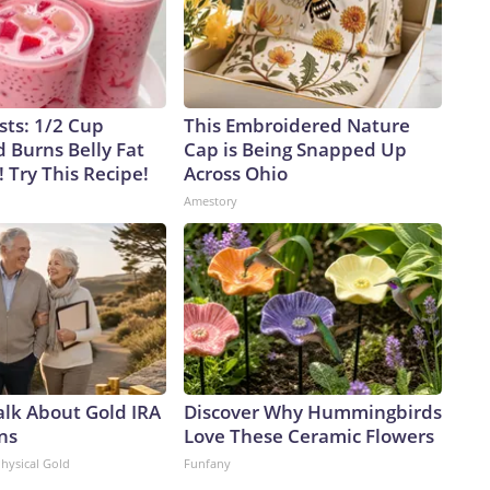
sts: 1/2 Cup
This Embroidered Nature
 Burns Belly Fat
Cap is Being Snapped Up
! Try This Recipe!
Across Ohio
Amestory
alk About Gold IRA
Discover Why Hummingbirds
ns
Love These Ceramic Flowers
Physical Gold
Funfany