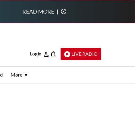
READ MORE
|
Login
LIVE RADIO
ld
More