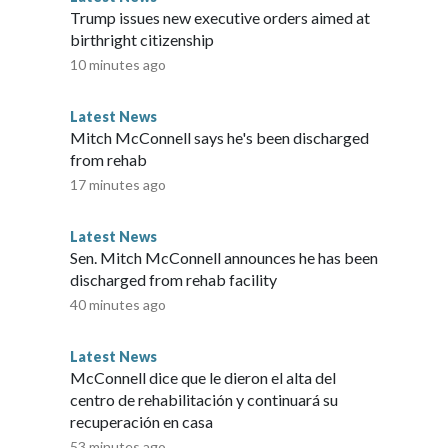
ribió la jueza federal Beryl A. Howell en un fallo emitido en
Trump issues new executive orders aimed at
les que fue “coaccionado para firmar dos formularios
birthright citizenship
dió comunicarse con su abogado particular durante diez
10 minutes ago
ridad Nacional le dijo a CNN que José Martínez
s de México” en 2020, pero reconoció que “sus
Latest News
e desestimados por el juez de inmigración sin perjuicio” en
Mitch McConnell says he's been discharged
o a CNN en un comunicado que “cualquier afirmación de
from rehab
es FALSA”.The-CNN-Wire™ & © 2026 Cable News Network,
17 minutes ago
s reserved.
Latest News
Sen. Mitch McConnell announces he has been
discharged from rehab facility
40 minutes ago
Latest News
McConnell dice que le dieron el alta del
centro de rehabilitación y continuará su
recuperación en casa
53 minutes ago