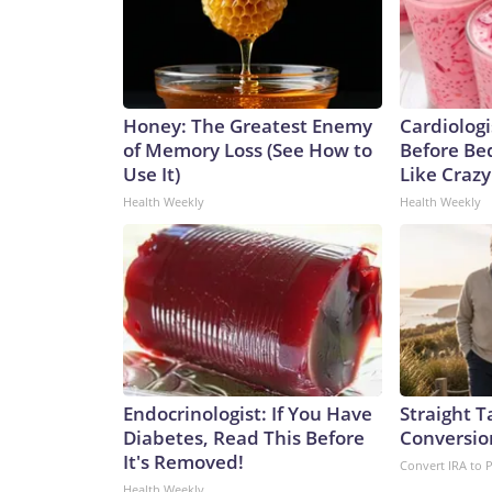
Honey: The Greatest Enemy
Cardiologi
of Memory Loss (See How to
Before Bed
Use It)
Like Crazy
Health Weekly
Health Weekly
Endocrinologist: If You Have
Straight T
Diabetes, Read This Before
Conversio
It's Removed!
Convert IRA to 
Health Weekly