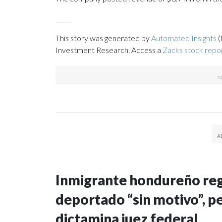
_____
This story was generated by
Automated Insights
(
Investment Research. Access a
Zacks stock repo
Inmigrante hondureño regr
deportado “sin motivo”, p
dictamina juez federal