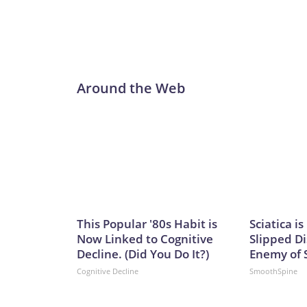
patógenos capaces de infectar células u organis
en los seres humanos, entre ellas la malaria y cie
codificar nuevos patógenos capaces de infectar a
medidas existentes quizá no puedan contener”, esc
que plantea la nueva investigación es menor que e
Around the Web
a que cada genoma debe probarse por separado des
virus resultaron viables entre los cientos de mile
automáticamente genomas viables de manera in
Network, Inc., a Warner Bros. Discovery Company.
This Popular '80s Habit is
Sciatica i
Now Linked to Cognitive
Slipped Di
Decline. (Did You Do It?)
Enemy of S
Cognitive Decline
SmoothSpine