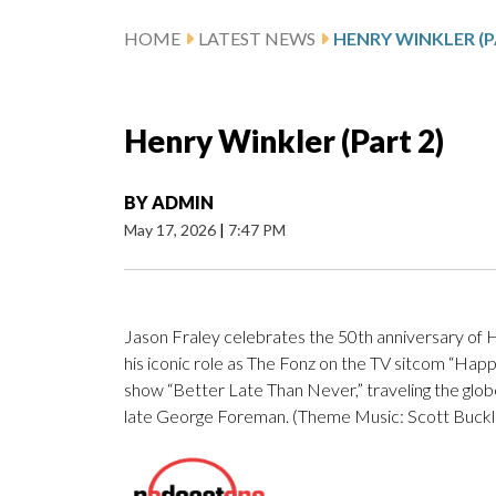
HOME
LATEST NEWS
HENRY WINKLER (P
Henry Winkler (Part 2)
BY
ADMIN
May 17, 2026
|
7:47 PM
Jason Fraley celebrates the 50th anniversary of 
his iconic role as The Fonz on the TV sitcom “Hap
show “Better Late Than Never,” traveling the glob
late George Foreman. (Theme Music: Scott Buckley