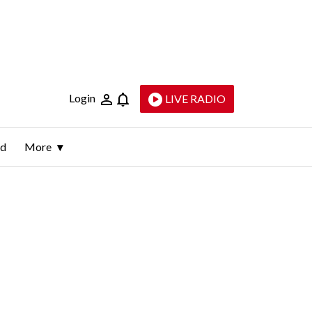
Login
LIVE RADIO
ld
More