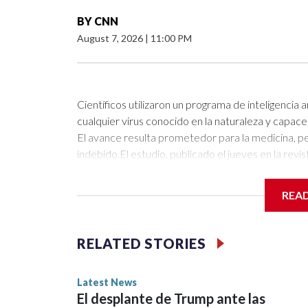
BY
CNN
August 7, 2026
|
11:00 PM
Científicos utilizaron un programa de inteligencia a
cualquier virus conocido en la naturaleza y capac
El avance resulta prometedor para la medicina, p
indebido.El estudio, publicado el jueves en la revi
procedentes de millones de fuentes “de todos los 
entrenamiento para Evo, una herramienta de IA. E
REA
modelos de lenguaje con grandes cantidades de tex
Arc Institute utilizaron después la IA para gene
específico: debían ser compatibles con células de 
RELATED STORIES
IA, los investigadores sintetizaron y probaron un
correspondían a virus viables.Los nuevos virus son 
Latest News
no a los seres humanos.De acuerdo con la investiga
El desplante de Trump ante las
restricciones evolutivas” de los genomas naturales