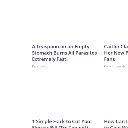
A Teaspoon on an Empty
Caitlin Cl
Stomach Burns All Parasites
Her New P
Extremely Fast!
Fans
Paratoxil
Rank Upwards
1 Simple Hack to Cut Your
How Can I
Electric Bill (Try Tonight)
to Gold W