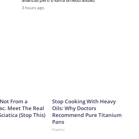
mos eucariotas. Estos pueden causar diversas enfermedades
3 hours ago
rtas infecciones por levaduras.“Esos genomas podrían
 seres humanos, animales o plantas de formas que las
ribieron.García Ojalvo dijo que el riesgo de bioseguridad
l de otras herramientas de IA. Esto se debe principalmente
pués de su diseño y a que la tasa de éxito es baja: solo 16
s generados.“Es difícil imaginar que estos modelos generen
mediata”, dijo.The-CNN-Wire™ & © 2026 Cable News
 All rights reserved.
s Not From a
Stop Cooking With Heavy
sc. Meet The Real
Oils: Why Doctors
ciatica (Stop This)
Recommend Pure Titanium
Pans
Plateful