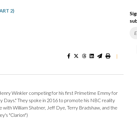
ART 2)
Sig
sub
|
Henry Winkler competing for his first Primetime Emmy for
py Days." They spoke in 2016 to promote his NBC reality
e with William Shatner, Jeff Dye, Terry Bradshaw, and the
's "Clarion")