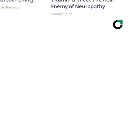
Enemy of Neuropathy
dian Reviews
SmoothSpine