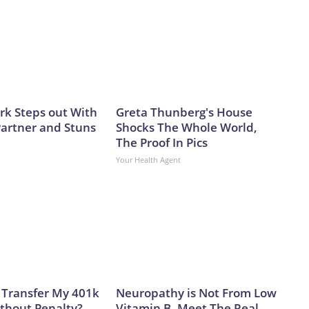
ark Steps out With
Greta Thunberg's House
artner and Stuns
Shocks The Whole World,
The Proof In Pics
Your Health Agent
 Transfer My 401k
Neuropathy is Not From Low
ithout Penalty?
Vitamin B. Meet The Real