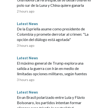
 distante”. Esto indica que la IA produjo cambios cuya
polo sur de la Luna y China quiere ganarla
en manifestarse mediante la evolución natural.Las pruebas
2 hours ago
podía vencer la resistencia a los antibióticos en algunas
inación comparable de fagos obtenidos de fuentes
Latest News
as adaptables y robustas con fagos contra patógenos que
De la Espriella asume como presidente de
.Se trata de un hito científico importante, en momentos en
Colombia y promete derrotar al crimen: "La
nte resistencia a los medicamentos en microorganismos
opción del diálogo está agotada"
ijo Jordi García Ojalvo, profesor de biología de sistemas de la
3 hours ago
araciones al Science Media Centre.No obstante, el avance
etedor para las aplicaciones en las ciencias de la vida,
Latest News
idad y protección biológicas”, escribieron especialistas del
El máximo general de Trump explora una
tículo complementario publicado en Science.“Ya existe la
salida a la guerra con Irán en medio de
nerativa; lo que no existe es la gobernanza necesaria para
limitadas opciones militares, según fuentes
estigadores abordaron directamente las consideraciones de
3 hours ago
os especialistas de Johns Hopkins señalaron que lo hicieron
desarrolladores de potentes modelos biológicos de IA”.La
Latest News
 y en un tipo de virus que no puede infectar a los seres
En un Brasil polarizado entre Lula y Flávio
podría aplicarse a otros virus.Los autores del artículo
Bolsonaro, los partidos intentan formar
 peligroso que, a su juicio, no debe explorarse: los
alianzas pero triunfa la neutralidad