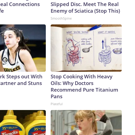
Real Connections
Slipped Disc. Meet The Real
fe
Enemy of Sciatica (Stop This)
SmoothSpine
ark Steps out With
Stop Cooking With Heavy
artner and Stuns
Oils: Why Doctors
Recommend Pure Titanium
Pans
Plateful