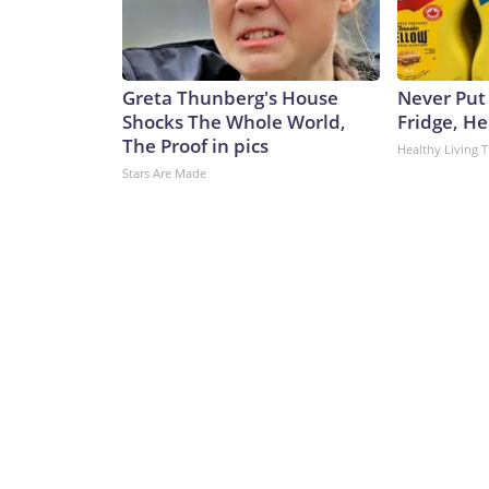
Greta Thunberg's House
Never Put
Shocks The Whole World,
Fridge, H
The Proof in pics
Healthy Living T
Stars Are Made