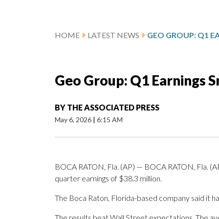
HOME
LATEST NEWS
GEO GROUP: Q1 E
Geo Group: Q1 Earnings 
BY
THE ASSOCIATED PRESS
May 6, 2026
|
6:15 AM
BOCA RATON, Fla. (AP) — BOCA RATON, Fla. (AP
quarter earnings of $38.3 million.
The Boca Raton, Florida-based company said it had
The results beat Wall Street expectations. The a