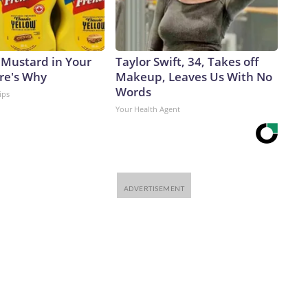
 Mustard in Your
Taylor Swift, 34, Takes off
ere's Why
Makeup, Leaves Us With No
Words
ips
Your Health Agent