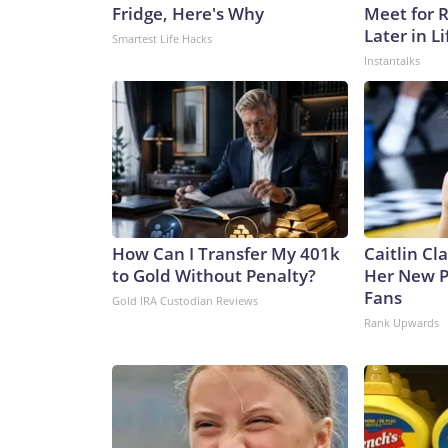
Fridge, Here's Why
Meet for 
Later in Li
Smartest Life Hacks
Instantalks
How Can I Transfer My 401k
Caitlin Cl
to Gold Without Penalty?
Her New P
Fans
Gold IRA Custodian Reviews
Rank Upwards