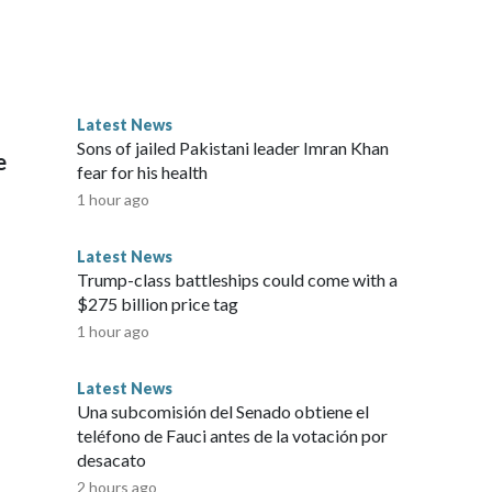
Latest News
Sons of jailed Pakistani leader Imran Khan
e
fear for his health
1 hour ago
Latest News
Trump-class battleships could come with a
$275 billion price tag
1 hour ago
Latest News
Una subcomisión del Senado obtiene el
teléfono de Fauci antes de la votación por
desacato
2 hours ago