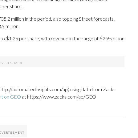
 per share.
.2 million in the period, also topping Street forecasts.
 million.
o $1.25 per share, with revenue in the range of $2.95 billion
http://automatedinsights.com/ap) using data from Zacks
ort on GEO
at https://www.zacks.com/ap/GEO