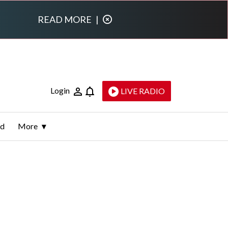
READ MORE
|
Login
LIVE RADIO
ld
More