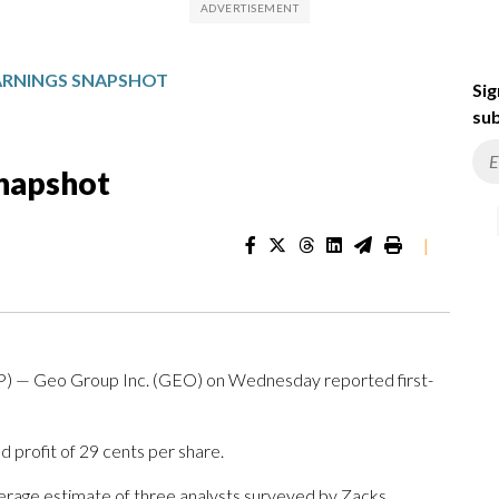
ARNINGS SNAPSHOT
Sig
sub
Snapshot
|
) — Geo Group Inc. (GEO) on Wednesday reported first-
 profit of 29 cents per share.
verage estimate of three analysts surveyed by Zacks