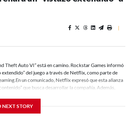
|
nd Theft Auto VI” está en camino. Rockstar Games informó
 extendido” del juego a través de Netflix, como parte de
reaming.En un comunicado, Netflix expresó que esta alianza
 contenido” que busca desarrollar la compañía. Además,
cción de Netflix, afirmó que la empresa se siente honrada
ste nuevo vistazo a la próxima entrega de la
D NEXT STORY
stazo extendido” ofrecerá un nuevo adelanto de uno de los
ermitirá conocer más sobre el título que, según la
ento”. Sin embargo, no se revelaron más detalles sobre el
rá el 27 de agosto a las 3 p.m. (hora de Miami).Además,