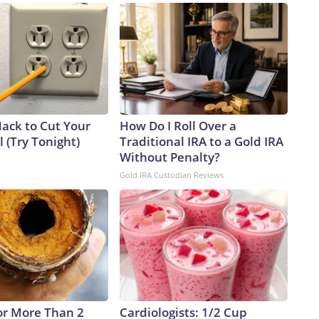
Hack to Cut Your
How Do I Roll Over a
ll (Try Tonight)
Traditional IRA to a Gold IRA
Without Penalty?
Gold IRA Custodian Reviews
or More Than 2
Cardiologists: 1/2 Cup