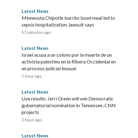
un breve video promocional en el que aparecen Jason y
a en Vice City, una ciudad inspirada en Miami.Tras el
Latest News
 de comentarios de usuarios que expresaban su molestia por
Minnesota Chipotle burrito bowl meal led to
lix para ver el nuevo adelanto. Poco después, Rockstar
sepsis hospitalization, lawsuit says
ble en su canal oficial de YouTube ese mismo 27 de agosto,
51 minutes ago
 Theft Auto VI” estará disponible para PlayStation 5 y Xbox
-Wire™ & © 2026 Cable News Network, Inc., a Warner
Latest News
Israel acusa a un colono por la muerte de un
activista palestino en la Ribera Occidental en
un proceso judicial inusual
1 hour ago
Latest News
Live results: Jerri Green will win Democratic
gubernatorial nomination in Tennessee, CNN
projects
1 hour ago
Latest News