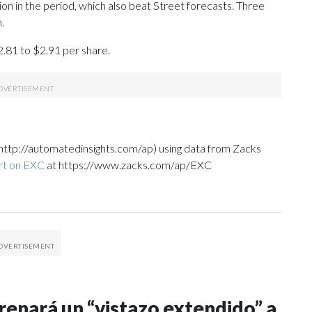
n in the period, which also beat Street forecasts. Three
.
2.81 to $2.91 per share.
http://automatedinsights.com/ap) using data from Zacks
rt on EXC
at https://www.zacks.com/ap/EXC
renará un “vistazo extendido” a