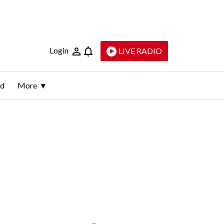
Login
LIVE RADIO
ld
More