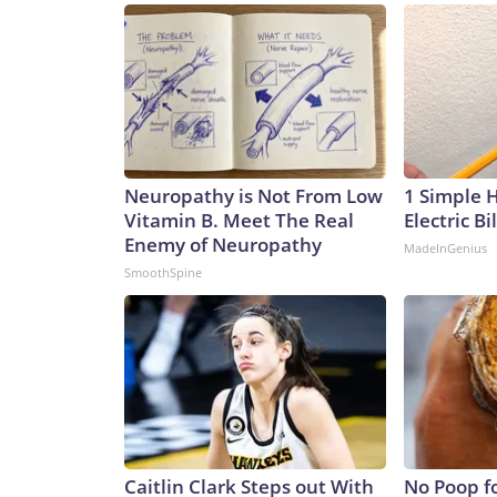
Neuropathy is Not From Low
1 Simple 
Vitamin B. Meet The Real
Electric Bi
Enemy of Neuropathy
MadeInGenius
SmoothSpine
Caitlin Clark Steps out With
No Poop f