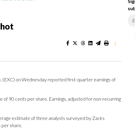
Sig
sub
shot
|
EXC) on Wednesday reported first-quarter earnings of
of 90 cents per share. Earnings, adjusted for non-recurring
verage estimate of three analysts surveyed by Zacks
 per share.