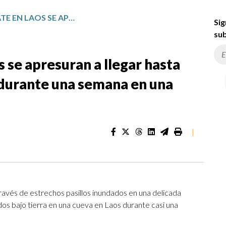
EQUIPOS DE RESCATE EN LAOS SE APRESURAN A LLEGAR HASTA SIETE ALDEANOS ATRAPADOS DURANTE UNA SEMANA EN UNA CUEVA INUNDADA
Sig
sub
 se apresuran a llegar hasta
 durante una semana en una
|
ravés de estrechos pasillos inundados en una delicada
dos bajo tierra en una cueva en Laos durante casi una