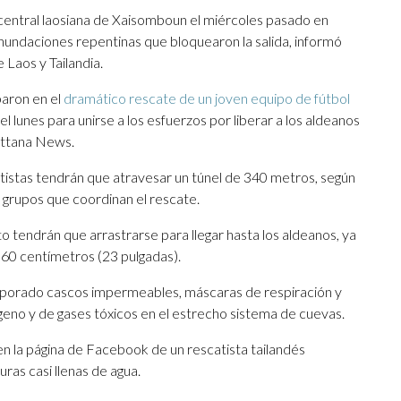
 central laosiana de Xaisomboun el miércoles pasado en
inundaciones repentinas que bloquearon la salida, informó
 Laos y Tailandia.
paron en el
dramático rescate de un joven equipo de fútbol
 el lunes para unirse a los esfuerzos por liberar a los aldeanos
attana News.
catistas tendrán que atravesar un túnel de 340 metros, según
grupos que coordinan el rescate.
o tendrán que arrastrarse para llegar hasta los aldeanos, ya
 60 centímetros (23 pulgadas).
orporado cascos impermeables, máscaras de respiración y
ígeno y de gases tóxicos en el estrecho sistema de cuevas.
n la página de Facebook de un rescatista tailandés
as casi llenas de agua.