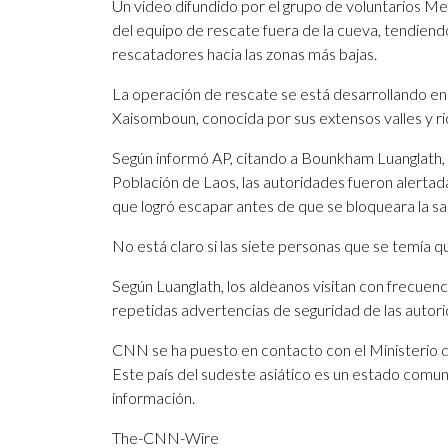
Un video difundido por el grupo de voluntarios
del equipo de rescate fuera de la cueva, tendiendo
rescatadores hacia las zonas más bajas.
La operación de rescate se está desarrollando en
Xaisomboun, conocida por sus extensos valles y ri
Según informó AP, citando a Bounkham Luanglath, l
Población de Laos, las autoridades fueron alerta
que logró escapar antes de que se bloqueara la sal
No está claro si las siete personas que se temía q
Según Luanglath, los aldeanos visitan con frecuenc
repetidas advertencias de seguridad de las autor
CNN se ha puesto en contacto con el Ministerio 
Este país del sudeste asiático es un estado comuni
información.
The-CNN-Wire