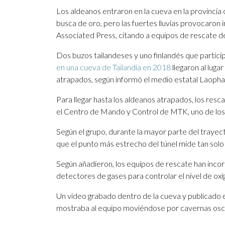
Los aldeanos entraron en la cueva en la provincia
busca de oro, pero las fuertes lluvias provocaron 
Associated Press, citando a equipos de rescate de
Dos buzos tailandeses y uno finlandés que partici
en una cueva de Tailandia en 2018
llegaron al lugar
atrapados, según informó el medio estatal Laoph
Para llegar hasta los aldeanos atrapados, los res
el Centro de Mando y Control de MTK, uno de los 
Según el grupo, durante la mayor parte del trayect
que el punto más estrecho del túnel mide tan solo
Según añadieron, los equipos de rescate han inc
detectores de gases para controlar el nivel de ox
Un video grabado dentro de la cueva y publicado e
mostraba al equipo moviéndose por cavernas oscur