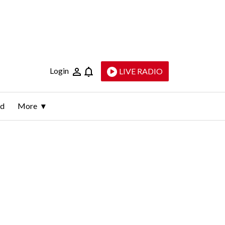
Login
LIVE RADIO
ld
More