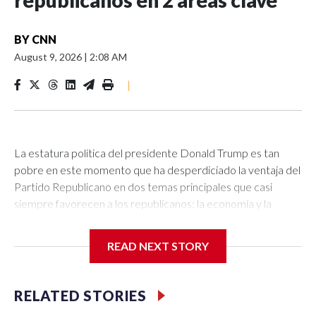
republicanos en 2 áreas clave
BY
CNN
August 9, 2026
|
2:08 AM
|
La estatura política del presidente Donald Trump es tan
pobre en este momento que ha desperdiciado la ventaja del
Partido Republicano en dos temas principales que casi
siempre favorecen a los republicanos: la economía y la
seguridad nacional.Una encuesta de Reuters-Ipsos esta
semana mostró a demócratas y republicanos prácticamente
READ NEXT STORY
empatados en “guerra, conflictos extranjeros y terrorismo”.
El GOP lideraba ese tema por 11 puntos después de las
elecciones de 2024. Hoy, el 37 % de los adultos
RELATED STORIES
estadounidenses dice que los demócratas tienen un mejor