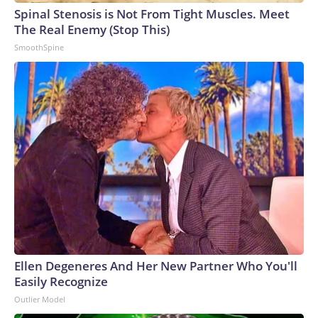
salud casi siempre favorecen a los demócratas, la seguridad
Spinal Stenosis is Not From Tight Muscles. Meet
nacional y la defensa del país son casi siempre temas
The Real Enemy (Stop This)
emblemáticos del Partido Republicano, y de manera muy
SmoothSpine
desigual.Eso siguió siendo cierto incluso cuando Bush lanzó
guerras en Medio Oriente que con el tiempo se volvieron
bastante impopulares.Sin embargo, parece que Trump
manejó tan mal la guerra con Irán que, de repente, los
estadounidenses ven a los demócratas en igualdad de
condiciones con el Partido Republicano, incluso en temas
que tradicionalmente son terreno de los republicanos.The-
CNN-Wire™ & © 2026 Cable News Network, Inc., a Warner
Bros. Discovery Company. All rights reserved.
Ellen Degeneres And Her New Partner Who You'll
Easily Recognize
Outlier Model