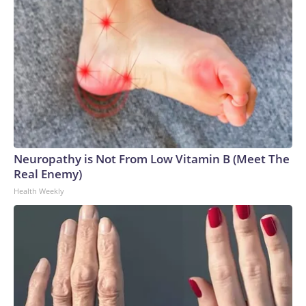
of the deceased for privacy reasons. CNN cross-checked
its database with reports from federal and local authorities,
as well as local media, and confirmed that among those
victims are nine influencers and five of their relatives or
people with whom they had some connection.According to
this review, the nine influencers who have been killed in
Sinaloa since 2024 are: Rafael Lazcano Rosales, “el
Peinadito”; Juan Carlos López, “el Chilango”; Jesús Miguel
Vivanco García, “el Jasper”; Leovardo Aispuro, “el Gordo
Peruci”; Agustín Paul Duarte, “el Pinky”; Adalberto Peña, “el
Neuropathy is Not From Low Vitamin B (Meet The
Tata”; Víctor Manuel, “el Brasileño”; Gerardo Moya, “el
Real Enemy)
Jerry”; and César Gastélum, “Cesarín.”What kind of content
Health Weekly
did they produce?Rafael Lazcano Rosales, shot on June 4,
2024, outside a car dealership in Culiacán, described himself
on his Instagram account as a businessman, farmer,
marathon runner and traveler. On that platform, he posted
videos and photos of himself with luxury vehicles, shopping,
and his travels around the world. In his last post, shared just a
few days before his death, he is seen walking through the