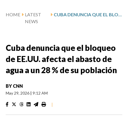
HOME
LATEST
CUBA DENUNCIA QUE EL BLOQUEO DE EE.UU. AFECTA EL ABASTO DE AGUA A UN 28 % DE SU POBLACIÓN
NEWS
Cuba denuncia que el bloqueo
de EE.UU. afecta el abasto de
agua a un 28 % de su población
BY
CNN
May 29, 2026
|
9:12 AM
|