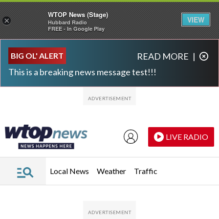
WTOP News (Stage)
VIEW
×
Hubbard Radio
FREE - In Google Play
Skip to main content
Skip to footer
BIG OL' ALERT
READ MORE
|
This is a breaking news message test!!!
LIVE RADIO
Local News
Weather
Traffic