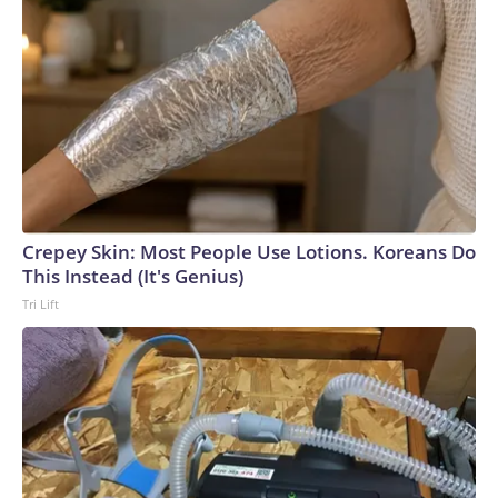
y Rusia, obligando a las fuerzas armadas rusas a dispersar sus
sistemas de defensa aérea en un tapiz mucho más
endeble.Los ataques recientes también han expuesto que
los sistemas de defensa aérea de Rusia no fueron diseñados
para combatir drones, sino para derribar aviones militares
convencionales y misiles, dijeron previamente analistas a
CNN. Un video captado en junio mostró a soldados rusos
apresurándose para responder a un ataque disparando
sistemas portátiles de defensa aérea (MANPADS) en una
Crepey Skin: Most People Use Lotions. Koreans Do
autopista concurrida.Las fuerzas ucranianas también han
This Instead (It's Genius)
golpeado la Crimea ocupada por Rusia, y ACLED registró un
Tri Lift
aumento significativo en junio de ataques dirigidos a la
infraestructura eléctrica y de transporte de la
península.Pero el aumento de los ataques aéreos se da en
ambos sentidos.“Hemos visto que todos esos ataques que
realiza Ucrania también se reflejan en Ucrania”, dijo
Polishchuk. “Así que, después de los ataques a Wildberries,
por ejemplo, ahora muchos almacenes en Ucrania