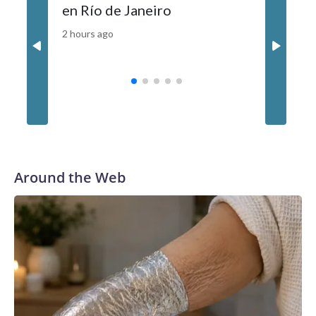
en Río de Janeiro
gestión 
EE.UU.?
2 hours ago
3 hours ag
Around the Web