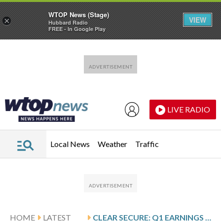
WTOP News (Stage)
VIEW
×
Hubbard Radio
FREE - In Google Play
Skip to main content
Skip to footer
LIVE RADIO
Local News
Weather
Traffic
HOME
LATEST
CLEAR SECURE: Q1 EARNINGS SNAPSHOT